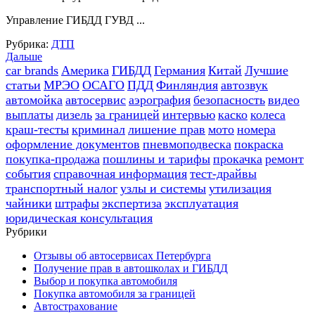
Управление ГИБДД ГУВД ...
Рубрика:
ДТП
Дальше
car brands
Америка
ГИБДД
Германия
Китай
Лучшие
статьи
МРЭО
ОСАГО
ПДД
Финляндия
автозвук
автомойка
автосервис
аэрография
безопасность
видео
выплаты
дизель
за границей
интервью
каско
колеса
краш-тесты
криминал
лишение прав
мото
номера
оформление документов
пневмоподвеска
покраска
покупка-продажа
пошлины и тарифы
прокачка
ремонт
события
справочная информация
тест-драйвы
транспортный налог
узлы и системы
утилизация
чайники
штрафы
экспертиза
эксплуатация
юридическая консультация
Рубрики
Отзывы об автосервисах Петербурга
Получение прав в автошколах и ГИБДД
Выбор и покупка автомобиля
Покупка автомобиля за границей
Автострахование