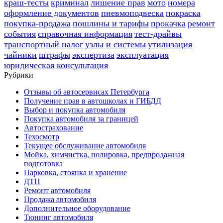
краш-тесты
криминал
лишение прав
мото
номера
оформление документов
пневмоподвеска
покраска
покупка-продажа
пошлины и тарифы
прокачка
ремонт
события
справочная информация
тест-драйвы
транспортный налог
узлы и системы
утилизация
чайники
штрафы
экспертиза
эксплуатация
юридическая консультация
Рубрики
Отзывы об автосервисах Петербурга
Получение прав в автошколах и ГИБДД
Выбор и покупка автомобиля
Покупка автомобиля за границей
Автострахование
Техосмотр
Текущее обслуживание автомобиля
Мойка, химчистка, полировка, предпродажная
подготовка
Парковка, стоянка и хранение
ДТП
Ремонт автомобиля
Продажа автомобиля
Дополнительное оборудование
Тюнинг автомобиля