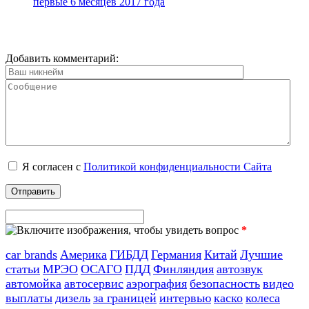
первые 6 месяцев 2017 года
Добавить комментарий:
Я согласен с
Политикой конфиденциальности Сайта
*
car brands
Америка
ГИБДД
Германия
Китай
Лучшие
статьи
МРЭО
ОСАГО
ПДД
Финляндия
автозвук
автомойка
автосервис
аэрография
безопасность
видео
выплаты
дизель
за границей
интервью
каско
колеса