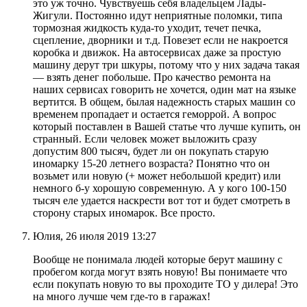
это уж точно. Чувствуешь себя владельцем Лады-
Жигули. Постоянно идут неприятные поломки, типа
тормозная жидкость куда-то уходит, течет печка,
сцепление, дворники и т.д. Повезет если не накроется
коробка и движок. На автосервисах даже за простую
машину дерут три шкуры, потому что у них задача такая
— взять денег побольше. Про качество ремонта на
наших сервисах говорить не хочется, один мат на языке
вертится. В общем, былая надежность старых машин со
временем пропадает и остается геморрой. А вопрос
который поставлен в Вашей статье что лучше купить, он
странный. Если человек может выложить сразу
допустим 800 тысяч, будет ли он покупать старую
иномарку 15-20 летнего возраста? Понятно что он
возьмет или новую (+ может небольшой кредит) или
немного б-у хорошую современную. А у кого 100-150
тысяч еле удается наскрести вот тот и будет смотреть в
сторону старых иномарок. Все просто.
Юлия, 26 июля 2019 13:27
Вообще не понимала людей которые берут машину с
пробегом когда могут взять новую! Вы понимаете что
если покупать новую то вы проходите ТО у дилера! Это
на много лучше чем где-то в гаражах!