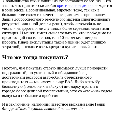
У большинства таких машин износ составляет более 70%. Это
значит, что практически любая
оригинальная деталь
находится
в зоне риска. Неоригинальная, впрочем, тоже, так как в
большинстве своем их качество не сравнимо с оригиналом.
Задача добросовестного ремонтного мастера спрогнозировать
ресурс той или иной детали (узла), чтобы автомобиль не
«встал» на дороге, и не случилась более серьезная нештатная
ситуация. И менять имеет смысл только то, что необходимо на
предстоящий год или сезон, или 10 тысяч километров
пробега. Иначе эксплуатация такой машины будет слишком
затратной, выгоднее взять кредит и купить новый авто.
Что же тогда покупать?
Поэтому, чем покупать старую иномарку, лучше приобрести
подержанный, но ухоженный и обладающий еще
достаточным ресурсом автомобиль отечественного
производителя — мы имеем в виду ВАЗ. Либо взять б/у
бюджетную (только не китайскую) иномарку пусть и в
гораздо более дешевой комплектации, зато со «свежим» годом
выпуска и небольшим пробегом.
И в заключение, напомним известное высказывание Генри
Форда:
«Самый лучший автомобиль — новый»
.