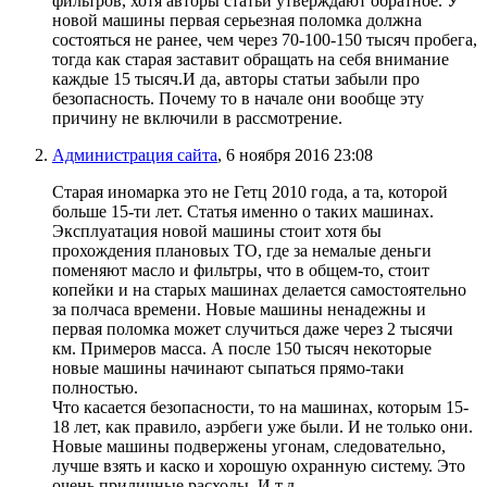
фильтров, хотя авторы статьи утверждают обратное. У
новой машины первая серьезная поломка должна
состояться не ранее, чем через 70-100-150 тысяч пробега,
тогда как старая заставит обращать на себя внимание
каждые 15 тысяч.И да, авторы статьи забыли про
безопасность. Почему то в начале они вообще эту
причину не включили в рассмотрение.
Администрация сайта
, 6 ноября 2016 23:08
Старая иномарка это не Гетц 2010 года, а та, которой
больше 15-ти лет. Статья именно о таких машинах.
Эксплуатация новой машины стоит хотя бы
прохождения плановых ТО, где за немалые деньги
поменяют масло и фильтры, что в общем-то, стоит
копейки и на старых машинах делается самостоятельно
за полчаса времени. Новые машины ненадежны и
первая поломка может случиться даже через 2 тысячи
км. Примеров масса. А после 150 тысяч некоторые
новые машины начинают сыпаться прямо-таки
полностью.
Что касается безопасности, то на машинах, которым 15-
18 лет, как правило, аэрбеги уже были. И не только они.
Новые машины подвержены угонам, следовательно,
лучше взять и каско и хорошую охранную систему. Это
очень приличные расходы. И т.д.