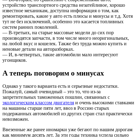
устройство транспортного средства незатейливое, хорошо
известное механикам, доступна информация о том, как
ремонтировать, какие у авто есть плюсы и минусы и т.д. Хотя
тут не без исключений, особенно это касается топливных
систем ранних поколений.
— В-третьих, на старые массовые модели до сих пор
производятся запчасти, в том числе много неоригинальных,
на любой вкус и кошелек. Также без труда можно купить и
неновые детали на авторазборках.
— И, в-четвертых, такие автомобили мало интересуют
угонщиков.
А теперь поговорим о минусах
Однако у такого варианта есть и серьезные недостатки.
Пожалуй, самый очевидный – это то, что из-за
запретительных таможенных пошлин, связанных с
экологическим классом двигателя
и очень высокими ставками
на машины старше пяти лет, ввоз в Россию старых
подержанных автомобилей из других стран стал практически
невозможен.
Ввезенные же ранее иномарки уже бегают по нашим дорогам
как минимум десять лет. За эти годы техника успела сильно