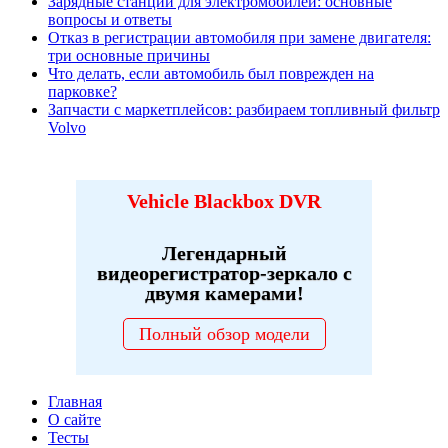
Зарядные станции для электромобилей: основные
вопросы и ответы
Отказ в регистрации автомобиля при замене двигателя:
три основные причины
Что делать, если автомобиль был поврежден на
парковке?
Запчасти с маркетплейсов: разбираем топливный фильтр
Volvo
Vehicle Blackbox DVR
Легендарный
видеорегистратор-зеркало с
двумя камерами!
Полный обзор модели
Главная
О сайте
Тесты