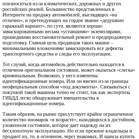
поизноситься из-за климатических, дорожных и других
российских реалий. Большинство представленных в
Интернете на продажу автомобилей, выглядящих «на
отлично», и претендующих на гордое звание «дедушкин
гаражный вариант», по сути, являются хорошо
замаскированными весьма «уставшими» экземплярами,
прошедшими восстановительный ремонт и предпродажную
подготовку. Главная цель продавцов таких машин –
минимальными вложениями замаскировать все дефекты
транспортного средства и следы его эксплуатации.
Тот случай, когда автомобиль действительно находится в
отличном оригинальном состоянии, может оказаться «слегка»
криминальным. Возможно, у него изменены
идентификационные номера. Или он ввезен из-за границы
неофициальным способом «под документы». Связываться с
покупкой такой машины точно не стоит, так как экспертиза
ГИБДД легко обнаруживает вмешательства в
идентификационные номера.
Таким образом, на рынке присутствует крайне ограниченное
количество иномарок «в возрасте», находящихся в достойном,
ухоженном состоянии, которое дает надежду на их
бесхлопотную эксплуатацию. Но если прежние владельцы и
продают их, то, в основном, через знакомых. И шансы купить