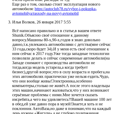
Еще раз о том, сколько стоит эксплуатация нового
автомобиля:
https://autoclub78.ru/vybor-i-pokupka-
avtomobilya/rasxody-na-novyj-avtomobil
Илья Волков, 26 января 2017 5:55
Всё написано правильно и в статье,в вашем ответе
Shunik.Объясню своё отношение к данному
вопросу.Машины 80-х,90-х,годов я знаю довольно
давно,т.к.увлекаюсь автомобилями с детства(мне сейчас
33 года,скоро будет 34).И у меня есть своё отношение к
ним сейчас в 2017 году.Уже тогда западные технологии
позволяли делать и сейчас современные автомобили(на
Западе снимают с производства автомобили не
тогда,когда модель устарела,а когда требует
бизнес),другой вопрос,что в силу возраста и пробега,на
этих автомобилях практически уже нельзя ездить.Чудо,
что они вообще живы!Электроника,особенно
компьютеры,столько не живёт.А после этого владельцы
этих машин,начинают жаловаться,что у них возникают
серьёзные проблемы с ними.Мне хочется сказать
им:ребята,а чего вы удивляетесь?!Вашей машине 100 лет
в обед,ей уже давно пора в музей!Знаете,я хоть и не
поклонник АвтоВаза,но даже я понимаю,что на каждый
день нужны «Жигули»,а не глубоко подержанная