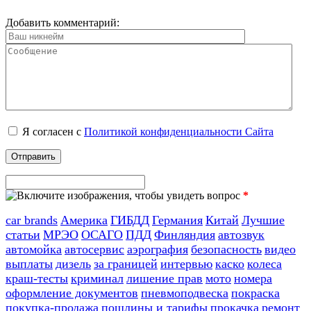
Добавить комментарий:
Я согласен с
Политикой конфиденциальности Сайта
*
car brands
Америка
ГИБДД
Германия
Китай
Лучшие
статьи
МРЭО
ОСАГО
ПДД
Финляндия
автозвук
автомойка
автосервис
аэрография
безопасность
видео
выплаты
дизель
за границей
интервью
каско
колеса
краш-тесты
криминал
лишение прав
мото
номера
оформление документов
пневмоподвеска
покраска
покупка-продажа
пошлины и тарифы
прокачка
ремонт