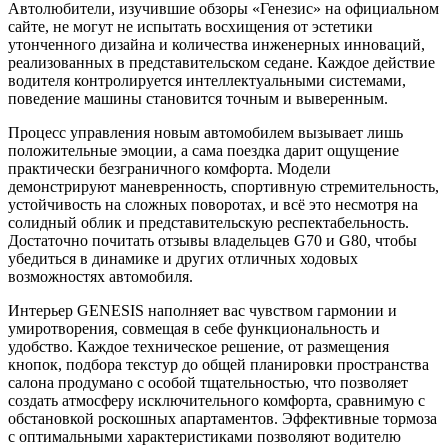
Автолюбители, изучившие обзоры «Генезис» на официальном
сайте, не могут не испытать восхищения от эстетики
утонченного дизайна и количества инженерных инноваций,
реализованных в представительском седане. Каждое действие
водителя контролируется интеллектуальными системами,
поведение машины становится точным и выверенным.
Процесс управления новым автомобилем вызывает лишь
положительные эмоции, а сама поездка дарит ощущение
практически безграничного комфорта. Модели
демонстрируют маневренность, спортивную стремительность,
устойчивость на сложных поворотах, и всё это несмотря на
солидный облик и представительскую респектабельность.
Достаточно почитать отзывы владельцев G70 и G80, чтобы
убедиться в динамике и других отличных ходовых
возможностях автомобиля.
Интерьер GENESIS наполняет вас чувством гармонии и
умиротворения, совмещая в себе функциональность и
удобство. Каждое техническое решение, от размещения
кнопок, подбора текстур до общей планировки пространства
салона продумано с особой тщательностью, что позволяет
создать атмосферу исключительного комфорта, сравнимую с
обстановкой роскошных апартаментов. Эффективные тормоза
с оптимальными характеристиками позволяют водителю