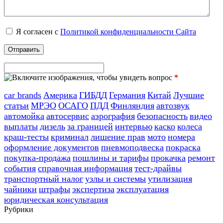
Я согласен с
Политикой конфиденциальности Сайта
*
car brands
Америка
ГИБДД
Германия
Китай
Лучшие
статьи
МРЭО
ОСАГО
ПДД
Финляндия
автозвук
автомойка
автосервис
аэрография
безопасность
видео
выплаты
дизель
за границей
интервью
каско
колеса
краш-тесты
криминал
лишение прав
мото
номера
оформление документов
пневмоподвеска
покраска
покупка-продажа
пошлины и тарифы
прокачка
ремонт
события
справочная информация
тест-драйвы
транспортный налог
узлы и системы
утилизация
чайники
штрафы
экспертиза
эксплуатация
юридическая консультация
Рубрики