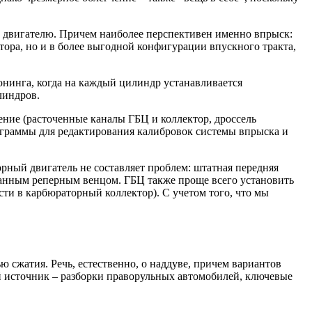
у двигателю. Причем наиболее перспективен именно впрыск:
тора, но и в более выгодной конфигурации впускного тракта,
юнинга, когда на каждый цилиндр устанавливается
линдров.
ение (расточенные каналы ГБЦ и коллектор, дроссель
ограммы для редактирования калибровок системы впрыска и
рный двигатель не составляет проблем: штатная передняя
езанным реперным венцом. ГБЦ также проще всего установить
и в карбюраторный коллектор). С учетом того, что мы
 сжатия. Речь, естественно, о наддуве, причем вариантов
й источник – разборки праворульных автомобилей, ключевые