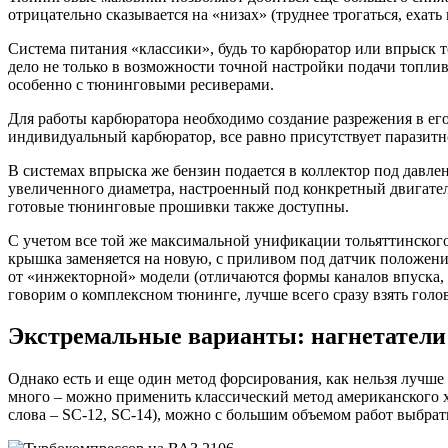
отрицательно сказывается на «низах» (труднее трогаться, ехать 
Система питания «классики», будь то карбюратор или впрыск
дело не только в возможности точной настройки подачи топлив
особенно с тюнинговыми ресиверами.
Для работы карбюратора необходимо создание разрежения в его
индивидуальный карбюратор, все равно присутствует паразит
В системах впрыска же бензин подается в коллектор под давле
увеличенного диаметра, настроенный под конкретный двигате
готовые тюнинговые прошивки также доступны.
С учетом все той же максимальной унификации тольяттинского
крышка заменяется на новую, с приливом под датчик положени
от «инжекторной» модели (отличаются формы каналов впуска, 
говорим о комплексном тюнинге, лучше всего сразу взять голо
Экстремальные варианты: нагнетатели
Однако есть и еще один метод форсирования, как нельзя лучше
много – можно применить классический метод американского 
слова – SC-12, SC-14), можно с большим объемом работ выбрат