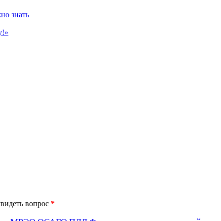
но знать
у!»
*