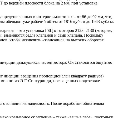
МТ до верхней плоскости блока на 2 мм, при установке
представленных в интернет-магазинах – от 86 до 92 мм, что,
лы обещают уже рабочий объем от 1816 куб.см до 1943 куб.см.
риант – это установка ГБЦ от моторов 2123, 2130 (которые,
, заменяются седла клапанов и сами клапана. Поскольку
анов, чтобы исключить «зависание» на высоких оборотах.
 инерции движущихся частей мотора. Он становится ощутимо
нт инерции вращения пропорционален квадрату радиуса),
ими книгах Э.Г. Сингуринди, посвященных подготовке
ого влияния на надежность. После доработки обязательна
ко чрезмерное облегчение – также «вещь в себе», поскольку