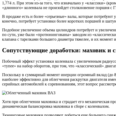
1,774 л. При этом из-за того, что изначально у «классики» (к
«длинного» коленвала не произойдет столкновение поршня с 
В продаже есть и более «серьезные» валы, которые потребуют 
конечно, потребует установки более коротких поршней и шатун
Подобное увеличение объема цилиндров потребует и увеличени
по сути, уже были «протюнингованы» заводом из «классически
клапана с тарелками большего диаметра тяжелее, и их момент
Сопутствующие доработки: маховик и 
Побочный эффект установки коленвала с увеличенным радиусо
«тупее» на набор оборотов, при том, что «классический» двига
Поскольку в суммарный момент инерции огромный вклад (до 80
наиболее эффективно для облегчения раскрутки двигателя им
серийных автомобилей к соревнованиям, этот вопрос рассмотр
Хотя при облегчении маховика и страдает его механическая про
динамическая балансировка маховика в сборе с коленвалом.
Тюнинговые маховики позволяют добиться еще большего сниже