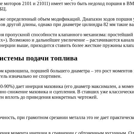
роме моторов 2101 и 21011) имеет место быть недоход поршня в В
ГБЦ.
уже определенный объем модификаций. Диапазон ходов поршня у 
ов другой длины, однако при диаметре цилиндра 82 мм такие ва
я пропускной способности клапанного механизма: простейший ва
х»). Возможно и дальнейшее увеличение – растачиваются каналы
 инерции выше, приходится ставить более жесткие пружины клап
системы подачи топлива
м кривошипа, поршней большего диаметра – это рост моментов
тель изначально не спортивен.
-90%) дает инерция маховика (его диаметр максимален, а моме
енно снижение маховика и сцепления. В ставших уже классическ
ен вплоть до приведения конкретных чертежей.
чность, при грамотном срезании металла это не дает практическ
ния момента инерции в сравнении с обточенным чугунным. Одна