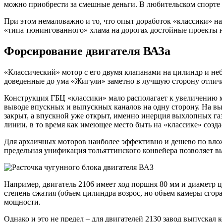
можно приобрести за смешные деньги. В любительском спорте «
При этом немаловажно и то, что опыт доработок «классики» на
«типа тюнингованного» хлама на дорогах достойные проекты на
Форсирование двигателя ВАЗа
«Классический» мотор с его двумя клапанами на цилиндр и не
доведенные до ума «Жигули» заметно в лучшую сторону отлича
Конструкция ГБЦ «классики» мало располагает к увеличению м
выводе впускных и выпускных каналов на одну сторону. На вы
закрыт, а впускной уже открыт, именно инерция выхлопных г
линии, в то время как имеющее место быть на «классике» созд
Для архаичных моторов наиболее эффективно и дешево по влож
предельная унификация тольяттинского конвейера позволяет в
Например, двигатель 2106 имеет ход поршня 80 мм и диаметр ц
степень сжатия (объем цилиндра возрос, но объем камеры сгора
мощности.
Однако и это не предел – для двигателей 2130 завод выпускал к