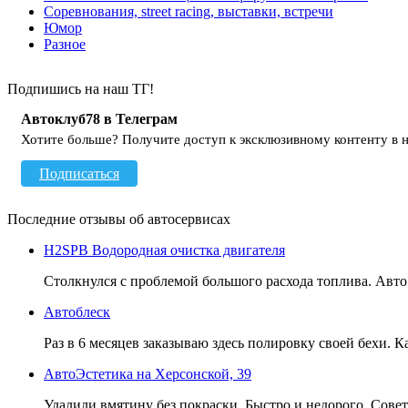
Соревнования, street racing, выставки, встречи
Юмор
Разное
Подпишись на наш ТГ!
Автоклуб78 в Телеграм
Хотите больше? Получите доступ к эксклюзивному контенту в 
Подписаться
Последние отзывы об автосервисах
H2SPB Водородная очистка двигателя
Столкнулся с проблемой большого расхода топлива. Авто - 
Автоблеск
Раз в 6 месяцев заказываю здесь полировку своей бехи. 
АвтоЭстетика на Херсонской, 39
Удалили вмятину без покраски. Быстро и недорого. Сове