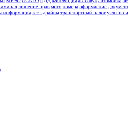
ьи
МРЭО
ОСАГО
ПДД
Финляндия
автозвук
автомойка
ав
риминал
лишение прав
мото
номера
оформление докумен
я информация
тест-драйвы
транспортный налог
узлы и с
а