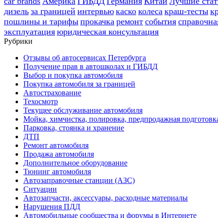
car brands
Америка
ГИБДД
Германия
Китай
Лучшие стат
дизель
за границей
интервью
каско
колеса
краш-тесты
к
пошлины и тарифы
прокачка
ремонт
события
справочна
эксплуатация
юридическая консультация
Рубрики
Отзывы об автосервисах Петербурга
Получение прав в автошколах и ГИБДД
Выбор и покупка автомобиля
Покупка автомобиля за границей
Автострахование
Техосмотр
Текущее обслуживание автомобиля
Мойка, химчистка, полировка, предпродажная подготовк
Парковка, стоянка и хранение
ДТП
Ремонт автомобиля
Продажа автомобиля
Дополнительное оборудование
Тюнинг автомобиля
Автозаправочные станции (АЗС)
Ситуации
Автозапчасти, аксессуары, расходные материалы
Нарушения ПДД
Автомобильные сообщества и форумы в Интернете