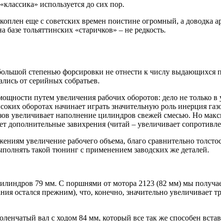
классика» используется до сих пор.
коплен еще с советских времен поистине огромный, а доводка ар
 базе тольяттинских «старичков» – не редкость.
большой степенью форсировки не отнести к числу выдающихся по
лись от серийных собратьев.
ощности путем увеличения рабочих оборотов: дело не только в 
соких оборотах начинает играть значительную роль инерция газ
азов увеличивает наполнение цилиндров свежей смесью. Но мак
ает дополнительные завихрения (читай – увеличивает сопротивл
ениям увеличение рабочего объема, благо сравнительно толстос
ыполнять такой тюнинг с применением заводских же деталей.
илиндров 79 мм. С поршнями от мотора 2123 (82 мм) мы получае
ния остался прежним), что, конечно, значительно увеличивает т
оленчатый вал с ходом 84 мм, который все так же способен встав