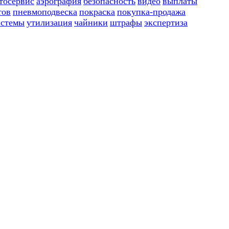
тосервис
аэрография
безопасность
видео
выплаты
тов
пневмоподвеска
покраска
покупка-продажа
истемы
утилизация
чайники
штрафы
экспертиза