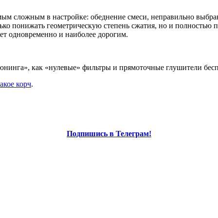
амым сложным в настройке: обеднение смеси, неправильно выбр
ько понижать геометрическую степень сжатия, но и полностью п
нет одновременно и наиболее дорогим.
юнинга», как «нулевые» фильтры и прямоточные глушители беспо
такое корч
.
Подпишись в Телеграм!