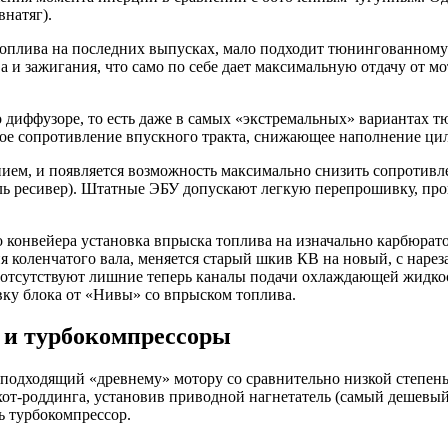
внатяг).
 топлива на последних выпусках, мало подходит тюнингованном
а и зажигания, что само по себе дает максимальную отдачу от мо
 диффузоре, то есть даже в самых «экстремальных» вариантах т
ное сопротивление впускного тракта, снижающее наполнение ци
нием, и появляется возможность максимально снизить сопротивл
ль ресивер). Штатные ЭБУ допускают легкую перепрошивку, пр
 конвейера установка впрыска топлива на изначально карбюрато
я коленчатого вала, меняется старый шкив КВ на новый, с нар
отсутствуют лишние теперь каналы подачи охлаждающей жидкост
вку блока от «Нивы» со впрыском топлива.
 и турбокомпрессоры
 подходящий «древнему» мотору со сравнительно низкой степенью
хот-роддинга, установив приводной нагнетатель (самый дешевы
ь турбокомпрессор.