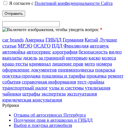
Я согласен с
Политикой конфиденциальности Сайта
*
car brands
Америка
ГИБДД
Германия
Китай
Лучшие
статьи
МРЭО
ОСАГО
ПДД
Финляндия
автозвук
автомойка
автосервис
аэрография
безопасность
видео
выплаты
дизель
за границей
интервью
каско
колеса
краш-тесты
криминал
лишение прав
мото
номера
оформление документов
пневмоподвеска
покраска
покупка-продажа
пошлины и тарифы
прокачка
ремонт
события
справочная информация
тест-драйвы
транспортный налог
узлы и системы
утилизация
чайники
штрафы
экспертиза
эксплуатация
юридическая консультация
Рубрики
Отзывы об автосервисах Петербурга
Получение прав в автошколах и ГИБДД
Выбор и покупка автомобиля