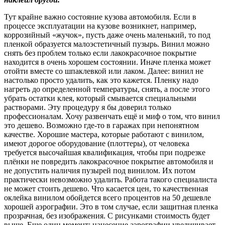
Тут крайне важно состояние кузова автомобиля. Если в
процессе эксплуатации на кузове возникнет, например,
коррозийный «жучок», пусть даже очень маленький, то под
пленкой образуется малоэстетичный пузырь. Винил можно
снять без проблем только если лакокрасочное покрытие
находится в очень хорошем состоянии. Иначе пленка может
отойти вместе со шпаклевкой или лаком. Далее: винил не
настолько просто удалить, как это кажется. Пленку надо
нагреть до определенной температуры, снять, а после этого
убрать остатки клея, который смывается специальными
растворами. Эту процедуру я бы доверил только
профессионалам. Хочу развенчать ещё и миф о том, что винил
это дешево. Возможно где-то в гаражах при непонятном
качестве. Хорошие мастера, которые работают с винилом,
имеют дорогое оборудование (плоттеры), от человека
требуется высочайшая квалификация, чтобы при подрезке
плёнки не повредить лакокрасочное покрытие автомобиля и
не допустить наличия пузырей под винилом. Их потом
практически невозможно удалить. Работа такого специалиста
не может стоить дешево. Что касается цен, то качественная
оклейка винилом обойдется всего процентов на 50 дешевле
хорошей аэрографии. Это в том случае, если защитная пленка
прозрачная, без изображения. С рисунками стоимость будет
выше. Еще один момент: нанесение аэрографии увеличивает