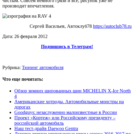
чистым. Совсем немного грязи и всё, рисунок уже не
производит впечатления.
Сергей Васильев, Автоклуб78
https://autoclub78.ru
Дата: 26 февраля 2012
Подпишись в Телеграм!
Рубрика:
Тюнинг автомобиля
Что еще почитать:
Обзор зимних шипованных шин MICHELIN X-Ice North
4
Американские хотроды. Автомобильные монстры на
дорогах
Goodguys: незаслуженно малоизвестные в России
Проект «Кортеж» или Российскому президенту –
российский автомобиль
Наш тест-драйв Daewoo Gentra
Лучшие зимние шипованные шины сезона 2016-2017 по