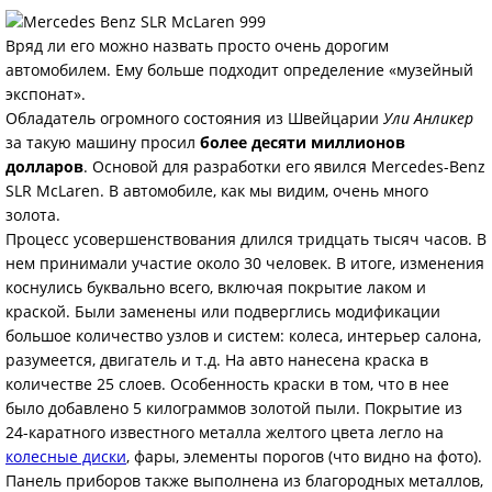
Вряд ли его можно назвать просто очень дорогим
автомобилем. Ему больше подходит определение «музейный
экспонат».
Обладатель огромного состояния из Швейцарии
Ули Анликер
за такую машину просил
более десяти миллионов
долларов
. Основой для разработки его явился Mercedes-Benz
SLR McLaren. В автомобиле, как мы видим, очень много
золота.
Процесс усовершенствования длился тридцать тысяч часов. В
нем принимали участие около 30 человек. В итоге, изменения
коснулись буквально всего, включая покрытие лаком и
краской. Были заменены или подверглись модификации
большое количество узлов и систем: колеса, интерьер салона,
разумеется, двигатель и т.д. На авто нанесена краска в
количестве 25 слоев. Особенность краски в том, что в нее
было добавлено 5 килограммов золотой пыли. Покрытие из
24-каратного известного металла желтого цвета легло на
колесные диски
, фары, элементы порогов (что видно на фото).
Панель приборов также выполнена из благородных металлов,