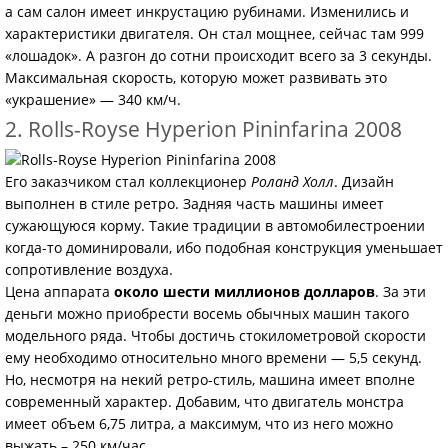
а сам салон имеет инкрустацию рубинами. Изменились и
характеристики двигателя. Он стал мощнее, сейчас там 999
«лошадок». А разгон до сотни происходит всего за 3 секунды.
Максимальная скорость, которую может развивать это
«украшение» — 340 км/ч.
2. Rolls-Royse Hyperion Pininfarina 2008
Его заказчиком стал коллекционер
Роланд Холл
. Дизайн
выполнен в стиле ретро. Задняя часть машины имеет
сужающуюся корму. Такие традиции в автомобилестроении
когда-то доминировали, ибо подобная конструкция уменьшает
сопротивление воздуха.
Цена аппарата
около шести миллионов долларов
. За эти
деньги можно приобрести восемь обычных машин такого
модельного ряда. Чтобы достичь стокилометровой скорости
ему необходимо относительно много времени — 5,5 секунд.
Но, несмотря на некий ретро-стиль, машина имеет вполне
современный характер. Добавим, что двигатель монстра
имеет объем 6,75 литра, а максимум, что из него можно
выжать – 250 км/час.