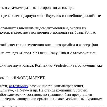
ться с самыми разными сторонами автомира.
тенде как легендарную «копейку», так и новейшие раллийные
собравшихся внешним видом автомобилей, оклеив их
ов, в качестве выставочного экспоната выбрала Pontiac
окий спектр по изменению внешнего дизайна и аэрографии.
на стендах «Спорт XXI век», Rally Club и Автомобильной
 шин премиум-класса. Компанию Vredestein на протяжении уже
 автомобилей ФОРД-МАРКЕТ.
асти,
автохимию
, различные тюнинг-направления,
nway», «1 New» и пр. На стенде компании Suprotec,
отехнических составов, по традиции был представлен
ю и исчерпывающую информацию по автомобильным охранным