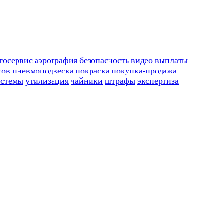
тосервис
аэрография
безопасность
видео
выплаты
тов
пневмоподвеска
покраска
покупка-продажа
истемы
утилизация
чайники
штрафы
экспертиза