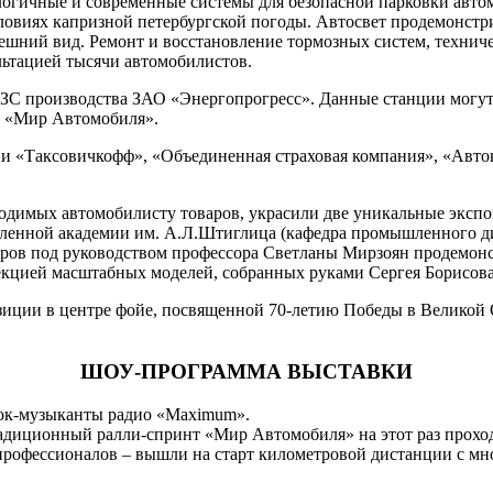
ологичные и современные системы для безопасной парковки авт
виях капризной петербургской погоды. Автосвет продемонстрир
ий вид. Ремонт и восстановление тормозных систем, техническ
льтацией тысячи автомобилистов.
С производства ЗАО «Энергопрогресс». Данные станции могут 
е «Мир Автомобиля».
 «Таксовичкофф», «Объединенная страховая компания», «Авток
бходимых автомобилисту товаров, украсили две уникальные эксп
шленной академии им. А.Л.Штиглица (кафедра промышленного
торов под руководством профессора Светланы Мирзоян продемо
лекцией масштабных моделей, собранных руками Сергея Борисов
зиции в центре фойе, посвященной 70-летию Победы в Великой 
ШОУ-ПРОГРАММА ВЫСТАВКИ
рок-музыканты радио «Maximum».
традиционный ралли-спринт «Мир Автомобиля» на этот раз прохо
и профессионалов – вышли на старт километровой дистанции с 