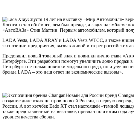
Спустя 19 лет на выставку «Мир Автомобиля» ве
Логотип стал объёмнее, чем был прежде, а ладья на эмблеме по
«АвтоВАЗа» Стив Маттин. Первым автомобилем, который получи
LADA Vesta, LADA XRAY и LADA Vesta WTCC, а также нишевы
экспозиции предприятия, вызвав живой интерес российских а
Представил новый товарный знак и новинки лично глава «Ав
Петербурге. Эти разработки помогут увеличить долю продаж в 
Петербурга не только новинки модельного ряда, но и улучшен
бренда LADA – это наш ответ на экономические вызовы».
Новый для России бренд Changa
создание дилерских центров по всей России, в первую очередь,
России. А вот хэтчбек Eado XT стал настоящей «темной лошад
также представленный на выставке, признан по итогам года л
уровнем качества сборки.