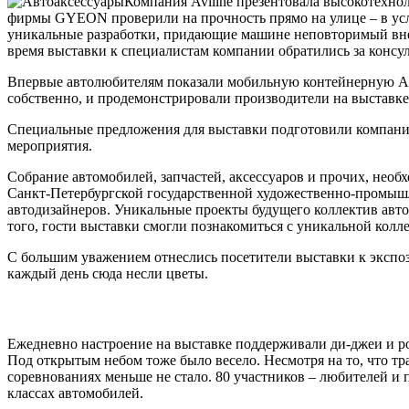
Компания Aviline презентовала высокотехн
фирмы GYEON проверили на прочность прямо на улице – в усло
уникальные разработки, придающие машине неповторимый внешн
время выставки к специалистам компании обратились за консу
Впервые автолюбителям показали мобильную контейнерную АЗ
собственно, и продемонстрировали производители на выставк
Специальные предложения для выставки подготовили компании
мероприятия.
Собрание автомобилей, запчастей, аксессуаров и прочих, нео
Санкт-Петербургской государственной художественно-промы
автодизайнеров. Уникальные проекты будущего коллектив ав
того, гости выставки смогли познакомиться с уникальной кол
С большим уважением отнеслись посетители выставки к экспо
каждый день сюда несли цветы.
Ежедневно настроение на выставке поддерживали ди-джеи и 
Под открытым небом тоже было весело. Несмотря на то, что 
соревнованиях меньше не стало. 80 участников – любителей 
классах автомобилей.