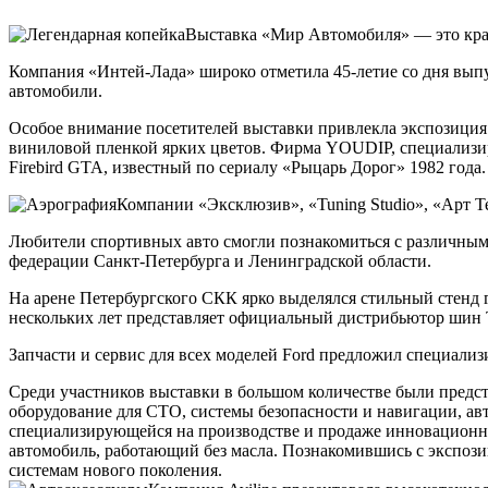
Выставка «Мир Автомобиля» — это крас
Компания «Интей-Лада» широко отметила 45-летие со дня выпу
автомобили.
Особое внимание посетителей выставки привлекла экспозиция
виниловой пленкой ярких цветов. Фирма YOUDIP, специализир
Firebird GTA, известный по сериалу «Рыцарь Дорог» 1982 года.
Компании «Эксклюзив», «Tuning Studio», «Арт 
Любители спортивных авто смогли познакомиться с различными
федерации Санкт-Петербурга и Ленинградской области.
На арене Петербургского СКК ярко выделялся стильный стенд 
нескольких лет представляет официальный дистрибьютор шин
Запчасти и сервис для всех моделей Ford предложил специа
Среди участников выставки в большом количестве были предс
оборудование для СТО, системы безопасности и навигации, ав
специализирующейся на производстве и продаже инновационн
автомобиль, работающий без масла. Познакомившись с экс
системам нового поколения.