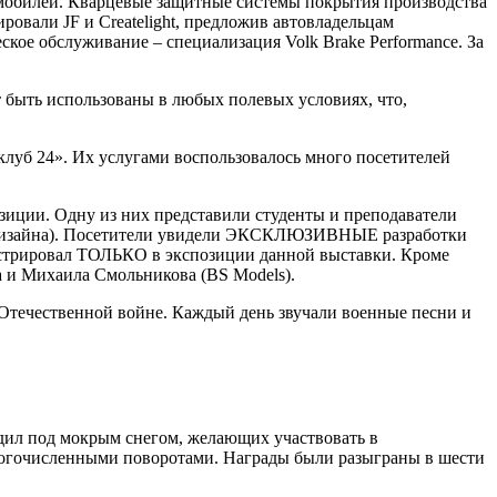
омобилей. Кварцевые защитные системы покрытия производства
овали JF и Createlight, предложив автовладельцам
ое обслуживание – специализация Volk Brake Performance. За
быть использованы в любых полевых условиях, что,
луб 24». Их услугами воспользовалось много посетителей
озиции. Одну из них представили студенты и преподаватели
 дизайна). Посетители увидели ЭКСКЛЮЗИВНЫЕ разработки
нстрировал ТОЛЬКО в экспозиции данной выставки. Кроме
а и Михаила Смольникова (BS Models).
Отечественной войне. Каждый день звучали военные песни и
дил под мокрым снегом, желающих участвовать в
многочисленными поворотами. Награды были разыграны в шести