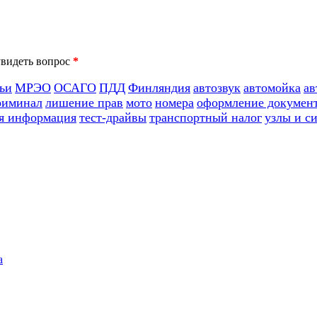
*
ьи
МРЭО
ОСАГО
ПДД
Финляндия
автозвук
автомойка
ав
риминал
лишение прав
мото
номера
оформление докумен
я информация
тест-драйвы
транспортный налог
узлы и с
а