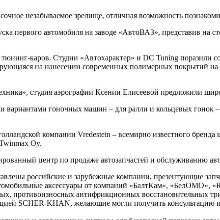
очное незабываемое зрелище, отличная возможность познакоми
ска первого автомобиля на заводе «АвтоВАЗ», представив на с
 тюнинг-каров. Студии «Автохарактер» и DC Tuning поразили 
ующаяся на нанесении современных полимерных покрытий на куз
Техника», студия аэрографии Ксении Елисеевой предложили шир
 вариантами гоночных машин – для ралли и кольцевых гонок – 
голландской компании Vredestein – всемирно известного бренда
 Twinmax Oy.
лизированный центр по продаже автозапчастей и обслуживанию
тавлены российские и зарубежные компании, презентующие запч
томобильные аксессуары от компаний «БалтКам», «БелОМО», «Ru
ых, противоизносных антифрикционных восстановительных триб
позицией SCHER-KHAN, желающие могли получить консультаци