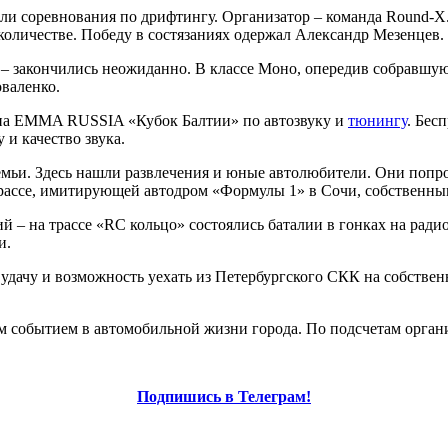
и соревнования по дрифтингу. Организатор – команда Round-X.
количестве. Победу в состязаниях одержал Александр Мезенцев.
 – закончились неожиданно. В классе Моно, опередив собравшу
валенко.
апа EMMA RUSSIA «Кубок Балтии» по автозвуку и
тюнингу
. Бес
 и качество звука.
ьи. Здесь нашли развлечения и юные автолюбители. Они попроб
рассе, имитирующей автодром «Формулы 1» в Сочи, собственны
ий – на трассе «RC кольцо» состоялись баталии в гонках на ра
и.
удачу и возможность уехать из Петербургского СКК на собстве
м событием в автомобильной жизни города. По подсчетам организ
Подпишись в Телеграм!