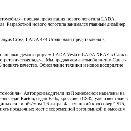
втомобиля» прошла презентация нового логотипа LADA.
ала. Разработкой нового логотипа занимался главный дизайнер
rgus Cross, LADA 4×4 Urban были представлены в
«Мы впервые демонстрируем LADA Vesta и LADA XRAY в Санкт-
стратегическая задача. Мы предлагаем автомобилистам Санкт-
 поднять качество. Обновление техники и новое восприятие
томобиля». Автопроизводители из Поднебесной нацелены на
ны седан Raeton, седан Eado, кроссовер CS35, уже известные в
иных сил и объёмом 1,6 литра. Флагманский кроссовер CS75,
 пять посадочных мест с современной эргономикой и высоким