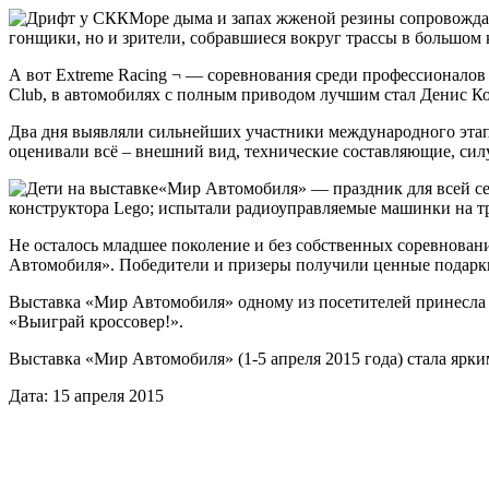
Море дыма и запах жженой резины сопровождал
гонщики, но и зрители, собравшиеся вокруг трассы в большом 
А вот Extreme Racing ¬ — соревнования среди профессионалов
Club, в автомобилях с полным приводом лучшим стал Денис Ко
Два дня выявляли сильнейших участники международного эт
оценивали всё – внешний вид, технические составляющие, силу
«Мир Автомобиля» — праздник для всей сем
конструктора Lego; испытали радиоуправляемые машинки на т
Не осталось младшее поколение и без собственных соревнован
Автомобиля». Победители и призеры получили ценные подарк
Выставка «Мир Автомобиля» одному из посетителей принесла 
«Выиграй кроссовер!».
Выставка «Мир Автомобиля» (1-5 апреля 2015 года) стала ярки
Дата: 15 апреля 2015