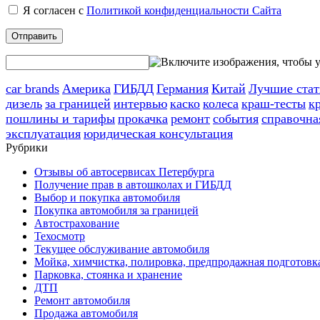
Я согласен с
Политикой конфиденциальности Сайта
car brands
Америка
ГИБДД
Германия
Китай
Лучшие стат
дизель
за границей
интервью
каско
колеса
краш-тесты
к
пошлины и тарифы
прокачка
ремонт
события
справочна
эксплуатация
юридическая консультация
Рубрики
Отзывы об автосервисах Петербурга
Получение прав в автошколах и ГИБДД
Выбор и покупка автомобиля
Покупка автомобиля за границей
Автострахование
Техосмотр
Текущее обслуживание автомобиля
Мойка, химчистка, полировка, предпродажная подготовк
Парковка, стоянка и хранение
ДТП
Ремонт автомобиля
Продажа автомобиля