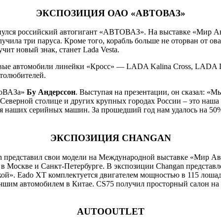
ЭКСПОЗИЦИЯ ОАО «АВТОВАЗ»
рнулся российский автогигант «АВТОВАЗ». На выставке «Мир А
лучила три паруса. Кроме того, корабль больше не оторван от ов
т новый знак, станет Lada Vesta.
е автомобили линейки «Кросс» — LADA Kalina Cross, LADA La
втолюбителей.
тоВАЗа»
Бу Андерссон
. Выступая на презентации, он сказал: 
Северной столице и других крупных городах России – это наша 
ия наших серийных машин. За прошедший год нам удалось на 50%
ЭКСПОЗИЦИЯ CHANGAN
n представил свои модели на Международной выставке «Мир Ав
 в Москве и Санкт-Петербурге. В экспозиции Changan представле
кой». Eado XT комплектуется двигателем мощностью в 115 лошад
учшим автомобилем в Китае. CS75 получил просторный салон на
AUTOOUTLET