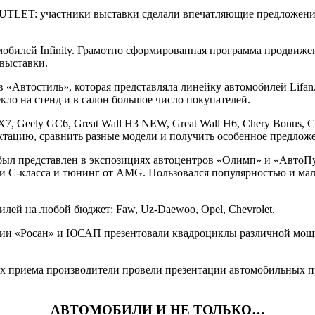
TLET: участники выставки сделали впечатляющие предложения 
обилей Infinity. Грамотно сформированная программа продвиже
 выставки.
ов «Автостиль», которая представляла линейку автомобилей Li
кло на стенд и в салон большое число покупателей.
, Geely GC6, Great Wall H3 NEW, Great Wall H6, Chery Bonus, Che
тацию, сравнить разные модели и получить особенное предлож
 представлен в экспозициях автоцентров «Олимп» и «АвтоПул
класса и тюнинг от AMG. Пользовался популярностью и малют
ей на любой бюджет: Faw, Uz-Daewoo, Opel, Chevrolet.
и «Росан» и ЮСАП презентовали квадроциклы различной мощно
ах приема производители провели презентации автомобильных п
АВТОМОБИЛИ И НЕ ТОЛЬКО…