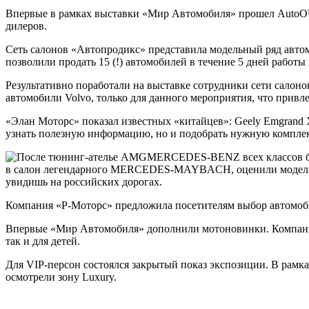
Впервые в рамках выставки «Мир Автомобиля» прошел AutoOU
дилеров.
Сеть салонов «Автопродикс» представила модельный ряд автом
позволили продать 15 (!) автомобилей в течение 5 дней работы
Результативно поработали на выставке сотрудники сети салон
автомобили Volvo, только для данного мероприятия, что привле
«Элан Моторс» показал известных «китайцев»: Geely Emgrand X7
узнать полезную информацию, но и подобрать нужную комплек
MERCEDES-BENZ всех классов был
в салон легендарного MERCEDES-MAYBACH, оценили модели С-
увидишь на российских дорогах.
Компания «Р-Моторс» предложила посетителям выбор автомобил
Впервые «Мир Автомобиля» дополнили мотоновинки. Компани
так и для детей.
Для VIP-персон состоялся закрытый показ экспозиции. В рамк
осмотрели зону Luxury.