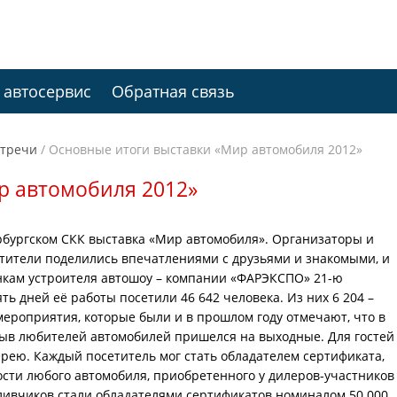
 автосервис
Обратная связь
стречи
/
Основные итоги выставки «Мир автомобиля 2012»
р автомобиля 2012»
рбургском СКК выставка «Мир автомобиля». Организаторы и
етители поделились впечатлениями с друзьями и знакомыми, и
нкам устроителя автошоу – компании «ФАРЭКСПО» 21-ю
 дней её работы посетили 46 642 человека. Из них 6 204 –
ероприятия, которые были и в прошлом году отмечают, что в
ыв любителей автомобилей пришелся на выходные. Для гостей
рею. Каждый посетитель мог стать обладателем сертификата,
сти любого автомобиля, приобретенного у дилеров-участников
ливчиков стали обладателями сертификатов номиналом 50 000