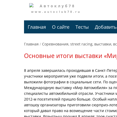
www.autoclub78.ru
Главная
О сайте
Тесты
Добавить
Главная
/
Соревнования, street racing, выставки, в
Основные итоги выставки «Ми
8 апреля завершилась проходившая в Санкт-Пете
участники мероприятия уже подвели итоги, а пос
выложили фотографии в социальные сети. По оце
Международную выставку «Мир Автомобиля» за пять
специалисты автомобильной отрасли. Участники м
2012-м посетителей пришло больше. Особый напл
автошоу организаторы приготовили сюрприз-лоте
который давал право на возмещение части стоимо
выставки. Розыгрыш прошел 8 апреля: трое счаст