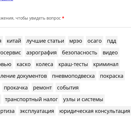
*
я
китай
лучшие статьи
мрэо
осаго
пдд
тосервис
аэрография
безопасность
видео
рвью
каско
колеса
краш-тесты
криминал
ление документов
пневмоподвеска
покраска
прокачка
ремонт
события
транспортный налог
узлы и системы
ертиза
эксплуатация
юридическая консультация