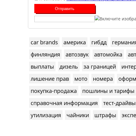
car brands
америка
гибдд
германи
финляндия
автозвук
автомойка
ав
выплаты
дизель
за границей
инте
лишение прав
мото
номера
оформ
покупка-продажа
пошлины и тарифы
справочная информация
тест-драйвы
утилизация
чайники
штрафы
эксп