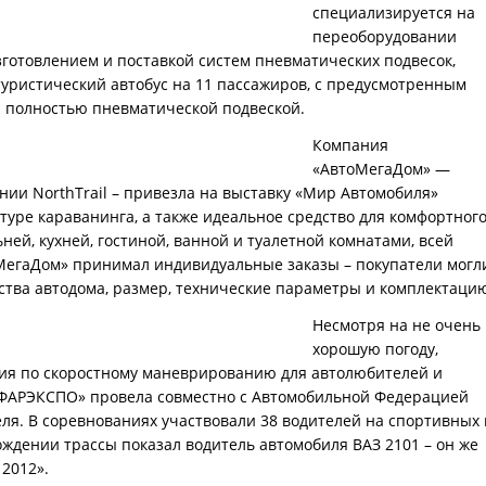
специализируется на
переоборудовании
зготовлением и поставкой систем пневматических подвесок,
туристический автобус на 11 пассажиров, с предусмотренным
 полностью пневматической подвеской.
Компания
«АвтоМегаДом» —
ии NorthTrail – привезла на выставку «Мир Автомобиля»
ьтуре караванинга, а также идеальное средство для комфортного
ей, кухней, гостиной, ванной и туалетной комнатами, всей
МегаДом» принимал индивидуальные заказы – покупатели могл
тва автодома, размер, технические параметры и комплектаци
Несмотря на не очень
хорошую погоду,
ия по скоростному маневрированию для автолюбителей и
«ФАРЭКСПО» провела совместно с Автомобильной Федерацией
еля. В соревнованиях участвовали 38 водителей на спортивных 
дении трассы показал водитель автомобиля ВАЗ 2101 – он же
2012».