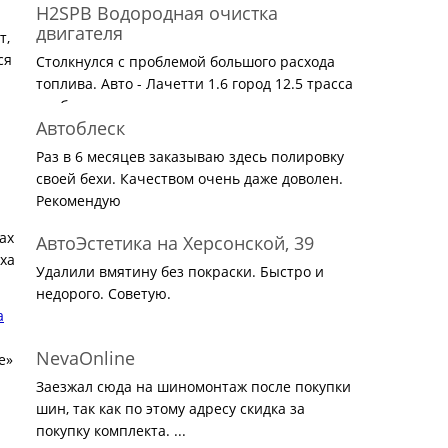
H2SPB Водородная очистка
двигателя
т,
ся
Столкнулся с проблемой большого расхода
топлива. Авто - Лачетти 1.6 город 12.5 трасса
вообще не ...
Автоблеск
Раз в 6 месяцев заказываю здесь полировку
своей бехи. Качеством очень даже доволен.
Рекомендую
ах
АвтоЭстетика на Херсонской, 39
ха
Удалили вмятину без покраски. Быстро и
недорого. Советую.
a
NevaOnline
е»
Заезжал сюда на шиномонтаж после покупки
шин, так как по этому адресу скидка за
покупку комплекта. ...