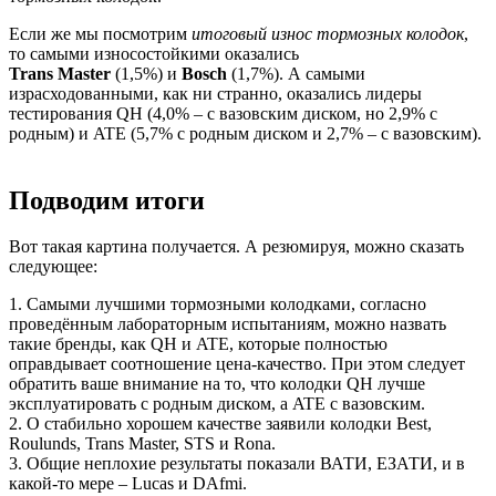
Если же мы посмотрим
итоговый износ тормозных колодок
,
то самыми износостойкими оказались
Trans Master
(1,5%) и
Bosch
(1,7%). А самыми
израсходованными, как ни странно, оказались лидеры
тестирования QH (4,0% – с вазовским диском, но 2,9% с
родным) и ATE (5,7% с родным диском и 2,7% – с вазовским).
Подводим итоги
Вот такая картина получается. А резюмируя, можно сказать
следующее:
1. Самыми лучшими тормозными колодками, согласно
проведённым лабораторным испытаниям, можно назвать
такие бренды, как QH и ATE, которые полностью
оправдывает соотношение цена-качество. При этом следует
обратить ваше внимание на то, что колодки QH лучше
эксплуатировать с родным диском, а ATE с вазовским.
2. О стабильно хорошем качестве заявили колодки Best,
Roulunds, Trans Master, STS и Rona.
3. Общие неплохие результаты показали ВАТИ, ЕЗАТИ, и в
какой-то мере – Lucas и DAfmi.