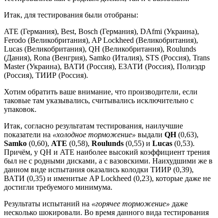
Итак, для тестирования были отобраны:
ATE (Германия), Best, Bosch (Германия), DAfmi (Украина),
Ferodo (Великобритания), AP Lockheed (Великобритания),
Lucas (Великобритания), QH (Великобритания), Roulunds
(Дания), Rona (Венгрия), Samko (Италия), STS (Россия), Trans
Master (Украина), ВАТИ (Россия), ЕЗАТИ (Россия), Полиэдр
(Россия), ТИИР (Россия).
Хотим обратить ваше внимание, что производители, если
таковые там указывались, считывались исключительно с
упаковок.
Итак, согласно результатам тестирования, наилучшие
показатели на
«холодное торможение»
выдали
QH
(0,63),
Samko
(0,60),
ATE
(0,58),
Roulunds
(0,55) и
Lucas
(0,53).
Причём, у QH и ATE наиболее высокий коэффициент трения
был не с родными дисками, а с вазовскими. Наихудшими же в
данном виде испытания оказались колодки ТИИР (0,39),
ВАТИ (0,35) и именитые AP Lockheed (0,23), которые даже не
достигли требуемого минимума.
Результаты испытаний на
«горячее торможение»
даже
несколько шокировали. Во время данного вида тестирования