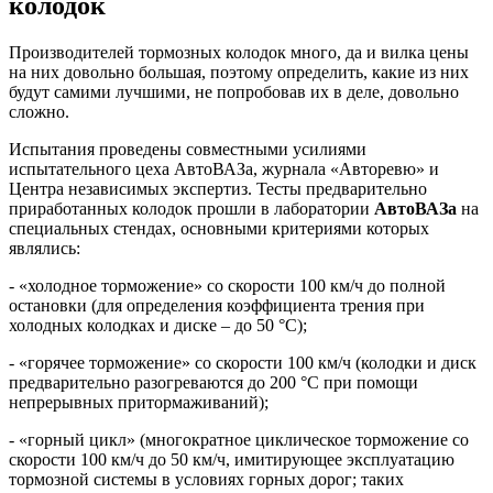
колодок
Производителей тормозных колодок много, да и вилка цены
на них довольно большая, поэтому определить, какие из них
будут самими лучшими, не попробовав их в деле, довольно
сложно.
Испытания проведены совместными усилиями
испытательного цеха АвтоВАЗа, журнала «Авторевю» и
Центра независимых экспертиз. Тесты предварительно
приработанных колодок прошли в лаборатории
АвтоВАЗа
на
специальных стендах, основными критериями которых
являлись:
- «холодное торможение» со скорости 100 км/ч до полной
остановки (для определения коэффициента трения при
холодных колодках и диске – до 50 °С);
- «горячее торможение» со скорости 100 км/ч (колодки и диск
предварительно разогреваются до 200 °С при помощи
непрерывных притормаживаний);
- «горный цикл» (многократное циклическое торможение со
скорости 100 км/ч до 50 км/ч, имитирующее эксплуатацию
тормозной системы в условиях горных дорог; таких