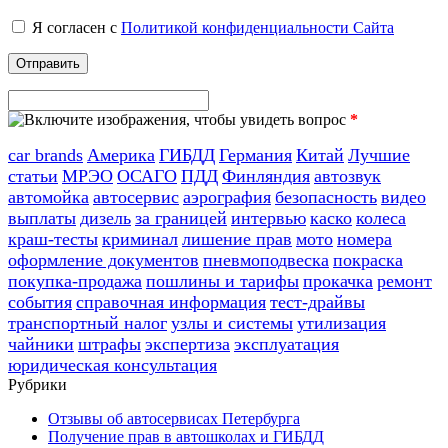
Я согласен с
Политикой конфиденциальности Сайта
*
car brands
Америка
ГИБДД
Германия
Китай
Лучшие
статьи
МРЭО
ОСАГО
ПДД
Финляндия
автозвук
автомойка
автосервис
аэрография
безопасность
видео
выплаты
дизель
за границей
интервью
каско
колеса
краш-тесты
криминал
лишение прав
мото
номера
оформление документов
пневмоподвеска
покраска
покупка-продажа
пошлины и тарифы
прокачка
ремонт
события
справочная информация
тест-драйвы
транспортный налог
узлы и системы
утилизация
чайники
штрафы
экспертиза
эксплуатация
юридическая консультация
Рубрики
Отзывы об автосервисах Петербурга
Получение прав в автошколах и ГИБДД