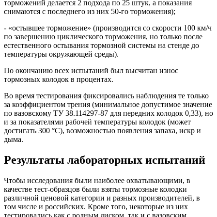
торможений делается 2 подхода по 25 штук, а показания
снимаются с последнего из них 50-го торможения);
- «остывшее торможение» (производится со скорости 100 км/ч
по завершению циклического торможения, но только после
естественного остывания тормозной системы на стенде до
температуры окружающей среды).
По окончанию всех испытаний был высчитан износ
тормозных колодок в процентах.
Во время тестирования фиксировались наблюдения те только
за коэффициентом трения (минимальное допустимое значение
по вазовскому ТУ 38.114297-87 для передних колодок 0,33), но
и за показателями рабочей температуры колодок (может
достигать 300 °С), возможностью появления запаха, искр и
дыма.
Результаты лабораторных испытаний
Чтобы исследования были наиболее охватывающими, в
качестве тест-образцов были взяты тормозные колодки
различной ценовой категории и разных производителей, в
том числе и российских. Кроме того, некоторые из них
тестировались как с родным диском, так и с вазовским.