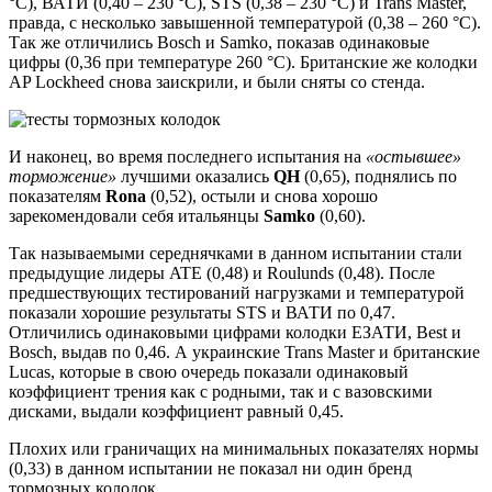
°С), ВАТИ (0,40 – 230 °С), STS (0,38 – 230 °С) и Trans Master,
правда, с несколько завышенной температурой (0,38 – 260 °С).
Так же отличились Bosch и Samko, показав одинаковые
цифры (0,36 при температуре 260 °С). Британские же колодки
AP Lockheed снова заискрили, и были сняты со стенда.
И наконец, во время последнего испытания на
«остывшее»
торможение»
лучшими оказались
QH
(0,65), поднялись по
показателям
Rona
(0,52), остыли и снова хорошо
зарекомендовали себя итальянцы
Samko
(0,60).
Так называемыми середнячками в данном испытании стали
предыдущие лидеры ATE (0,48) и Roulunds (0,48). После
предшествующих тестирований нагрузками и температурой
показали хорошие результаты STS и ВАТИ по 0,47.
Отличились одинаковыми цифрами колодки ЕЗАТИ, Best и
Bosch, выдав по 0,46. А украинские Trans Master и британские
Lucas, которые в свою очередь показали одинаковый
коэффициент трения как с родными, так и с вазовскими
дисками, выдали коэффициент равный 0,45.
Плохих или граничащих на минимальных показателях нормы
(0,33) в данном испытании не показал ни один бренд
тормозных колодок.