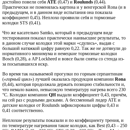
достойно повели себя
ATE
(0,47) и
Roulunds
(0,44).
Практически не поменялась картина и у венгерской Rona (и в
предыдущем, и в данном виде испытания она показала
коэффициент 0,45). Неплохо проявили себя и тормозные
колодки STS (0,41).
Что же касательно Samko, который в предыдущем виде
тестирования показал практически наивысшие результаты, то
в данном случае колодки этой марки «сдулись», выдав с
большой натяжкой цифру равную 0,22. Так же не дотянули до
нормативного минимума и немецкие тормозные колодки
Bosch (0,28), а AP Lockheed и вовсе были сняты со стенда из-
за посыпавшихся искр.
Во время так называемой прогулки по горным серпантинам
(
«горный цикл»
) лучшей оказалась продукция компании
Rona
(0,44), которая продолжала держать позицию стабильности и,
что немало важно, невысокую температуру нагрева всего 230
°С. Колодки компании
QH
выдали коэффициент 0,43, причём,
на сей раз с родными дисками. А бессменный лидер ATE и
датские колодки от Roulunds зафиксировали цифры 0,43 и
0,41 соответственно.
Неплохие результаты показали и по коэффициенту трения, и
по температуре нагревания такие колодки, как Best (0,43 – 250