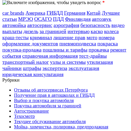
*
car brands
Америка
ГИБДД
Германия
Китай
Лучшие
статьи
МРЭО
ОСАГО
ПДД
Финляндия
автозвук
автомойка
автосервис
аэрография
безопасность
видео
выплаты
дизель
за границей
интервью
каско
колеса
краш-тесты
криминал
лишение прав
мото
номера
оформление документов
пневмоподвеска
покраска
покупка-продажа
пошлины и тарифы
прокачка
ремонт
события
справочная информация
тест-драйвы
транспортный налог
узлы и системы
утилизация
чайники
штрафы
экспертиза
эксплуатация
юридическая консультация
Рубрики
Отзывы об автосервисах Петербурга
Получение прав в автошколах и ГИБДД
Выбор и покупка автомобиля
Покупка автомобиля за границей
Автострахование
Техосмотр
Текущее обслуживание автомобиля
Мойка, химчистка, полировка, предпродажная