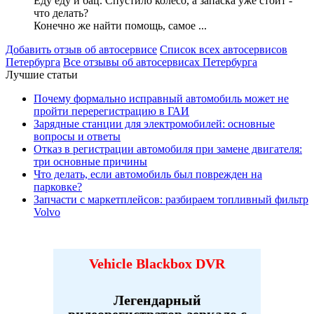
Еду еду и бац. Спустило колесо, а запаска уже стоит -
что делать?
Конечно же найти помощь, самое ...
Добавить отзыв об автосервисе
Список всех автосервисов
Петербурга
Все отзывы об автосервисах Петербурга
Лучшие статьи
Почему формально исправный автомобиль может не
пройти перерегистрацию в ГАИ
Зарядные станции для электромобилей: основные
вопросы и ответы
Отказ в регистрации автомобиля при замене двигателя:
три основные причины
Что делать, если автомобиль был поврежден на
парковке?
Запчасти с маркетплейсов: разбираем топливный фильтр
Volvo
Vehicle Blackbox DVR
Легендарный