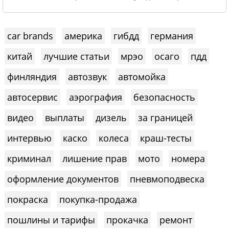
car brands
америка
гибдд
германия
китай
лучшие статьи
мрэо
осаго
пдд
финляндия
автозвук
автомойка
автосервис
аэрография
безопасность
видео
выплаты
дизель
за границей
интервью
каско
колеса
краш-тесты
криминал
лишение прав
мото
номера
оформление документов
пневмоподвеска
покраска
покупка-продажа
пошлины и тарифы
прокачка
ремонт