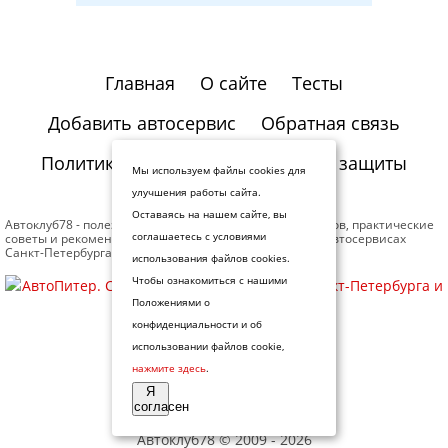
Главная
О сайте
Тесты
Добавить автосервис
Обратная связь
Политика конфиденциальности и защиты
Мы используем файлы cookies для
информации
улучшения работы сайта.
Оставаясь на нашем сайте, вы
Автоклуб78 - полезная информация для автомобилистов, практические
советы и рекомендации профессионалов. Отзывы об автосервисах
соглашаетесь с условиями
Санкт-Петербурга.
использования файлов cookies.
Чтобы ознакомиться с нашими
Положениями о
конфиденциальности и об
использовании файлов cookie,
нажмите здесь
.
Я
согласен
Автоклуб78
© 2009 - 2026