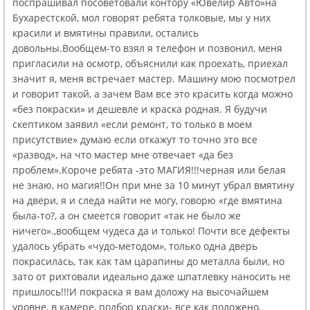
поспрашивал посоветовали контору «Ювелир Авто»на
Бухарестской, мол говорят ребята толковые, мы у них
красили и вмятины правили, остались
довольны.Вообщем-то взял я телефон и позвонил, меня
пригласили на осмотр, объяснили как проехать, приехал
значит я, меня встречает мастер. Машину мою посмотрел
и говорит такой, а зачем Вам все это красить когда можно
«без покраски» и дешевле и краска родная. Я будучи
скептиком заявил «если ремонт, то только в моем
присутствие» думаю если откажут то точно это все
«развод», на что мастер мне отвечает «да без
проблем».Короче ребята -это МАГИЯ!!!черная или белая
не знаю, но магия!!Он при мне за 10 минут убрал вмятину
на двери, я и следа найти не могу, говорю «где вмятина
была-то?, а он смеется говорит «так не было же
ничего».,вообщем чудеса да и только! Почти все дефекты
удалось убрать «чудо-методом», только одна дверь
покрасилась, так как там царапины до металла были, но
зато от рихтовали идеально даже шпатлевку наносить не
пришлось!!!И покраска я вам доложу на высочайшем
уровне, в камере, подбор краски- все как положено.