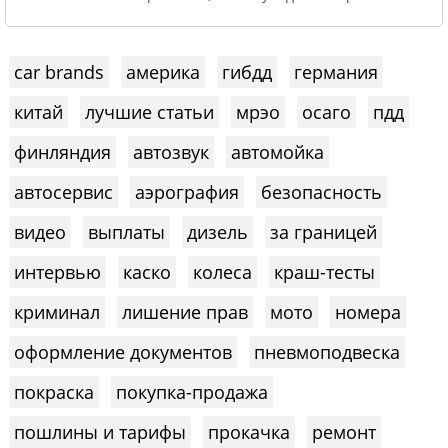
car brands
америка
гибдд
германия
китай
лучшие статьи
мрэо
осаго
пдд
финляндия
автозвук
автомойка
автосервис
аэрография
безопасность
видео
выплаты
дизель
за границей
интервью
каско
колеса
краш-тесты
криминал
лишение прав
мото
номера
оформление документов
пневмоподвеска
покраска
покупка-продажа
пошлины и тарифы
прокачка
ремонт