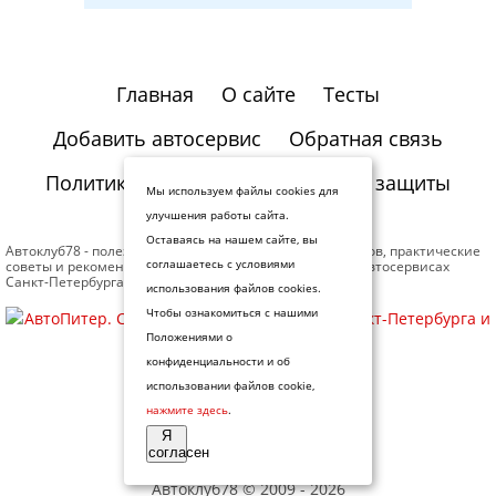
Главная
О сайте
Тесты
Добавить автосервис
Обратная связь
Политика конфиденциальности и защиты
Мы используем файлы cookies для
информации
улучшения работы сайта.
Оставаясь на нашем сайте, вы
Автоклуб78 - полезная информация для автомобилистов, практические
советы и рекомендации профессионалов. Отзывы об автосервисах
соглашаетесь с условиями
Санкт-Петербурга.
использования файлов cookies.
Чтобы ознакомиться с нашими
Положениями о
конфиденциальности и об
использовании файлов cookie,
нажмите здесь
.
Я
согласен
Автоклуб78
© 2009 - 2026