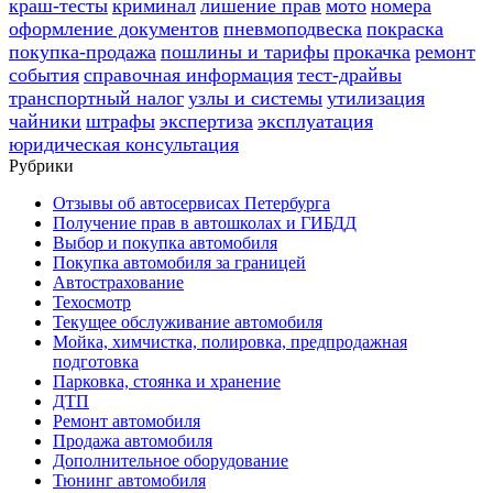
краш-тесты
криминал
лишение прав
мото
номера
оформление документов
пневмоподвеска
покраска
покупка-продажа
пошлины и тарифы
прокачка
ремонт
события
справочная информация
тест-драйвы
транспортный налог
узлы и системы
утилизация
чайники
штрафы
экспертиза
эксплуатация
юридическая консультация
Рубрики
Отзывы об автосервисах Петербурга
Получение прав в автошколах и ГИБДД
Выбор и покупка автомобиля
Покупка автомобиля за границей
Автострахование
Техосмотр
Текущее обслуживание автомобиля
Мойка, химчистка, полировка, предпродажная
подготовка
Парковка, стоянка и хранение
ДТП
Ремонт автомобиля
Продажа автомобиля
Дополнительное оборудование
Тюнинг автомобиля