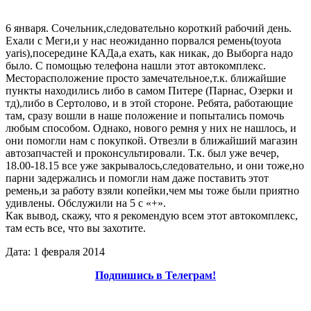
6 января. Сочельник,следовательно короткий рабочий день.
Ехали с Меги,и у нас неожиданно порвался ремень(toyota
yaris),посередине КАДа,а ехать, как никак, до Выборга надо
было. С помощью телефона нашли этот автокомплекс.
Месторасположение просто замечательное,т.к. ближайшие
пункты находились либо в самом Питере (Парнас, Озерки и
тд),либо в Сертолово, и в этой стороне. Ребята, работающие
там, сразу вошли в наше положение и попытались помочь
любым способом. Однако, нового ремня у них не нашлось, и
они помогли нам с покупкой. Отвезли в ближайший магазин
автозапчастей и проконсультировали. Т.к. был уже вечер,
18.00-18.15 все уже закрывалось,следовательно, и они тоже,но
парни задержались и помогли нам даже поставить этот
ремень,и за работу взяли копейки,чем мы тоже были приятно
удивлены. Обслужили на 5 с «+».
Как вывод, скажу, что я рекомендую всем этот автокомплекс,
там есть все, что вы захотите.
Дата: 1 февраля 2014
Подпишись в Телеграм!