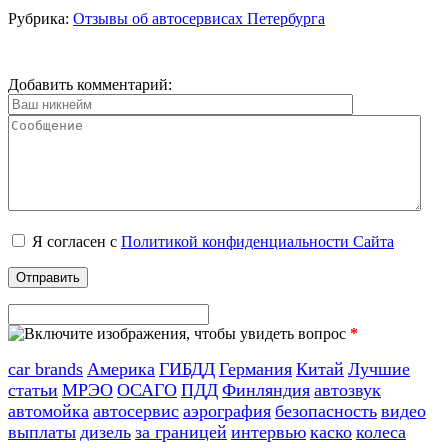
Рубрика:
Отзывы об автосервисах Петербурга
Добавить комментарий:
Я согласен с
Политикой конфиденциальности Сайта
*
car brands
Америка
ГИБДД
Германия
Китай
Лучшие
статьи
МРЭО
ОСАГО
ПДД
Финляндия
автозвук
автомойка
автосервис
аэрография
безопасность
видео
выплаты
дизель
за границей
интервью
каско
колеса