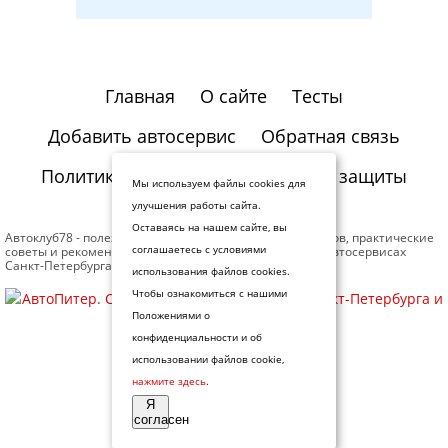
Главная
О сайте
Тесты
Добавить автосервис
Обратная связь
Политика конфиденциальности и защиты
Мы используем файлы cookies для
информации
улучшения работы сайта.
Оставаясь на нашем сайте, вы
Автоклуб78 - полезная информация для автомобилистов, практические
советы и рекомендации профессионалов. Отзывы об автосервисах
соглашаетесь с условиями
Санкт-Петербурга.
использования файлов cookies.
Чтобы ознакомиться с нашими
Положениями о
конфиденциальности и об
использовании файлов cookie,
нажмите здесь
.
Я
согласен