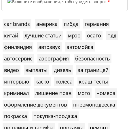
*
car brands
америка
гибдд
германия
китай
лучшие статьи
мрэо
осаго
пдд
финляндия
автозвук
автомойка
автосервис
аэрография
безопасность
видео
выплаты
дизель
за границей
интервью
каско
колеса
краш-тесты
криминал
лишение прав
мото
номера
оформление документов
пневмоподвеска
покраска
покупка-продажа
пошлины и тарифы
прокачка
ремонт