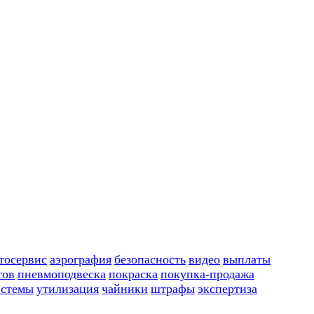
тосервис
аэрография
безопасность
видео
выплаты
тов
пневмоподвеска
покраска
покупка-продажа
истемы
утилизация
чайники
штрафы
экспертиза