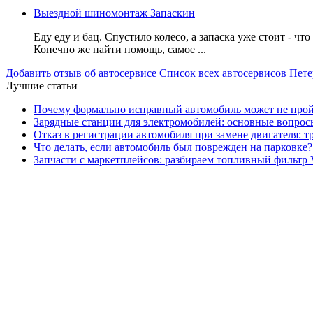
Выездной шиномонтаж Запаскин
Еду еду и бац. Спустило колесо, а запаска уже стоит - что
Конечно же найти помощь, самое ...
Добавить отзыв об автосервисе
Список всех автосервисов Пете
Лучшие статьи
Почему формально исправный автомобиль может не про
Зарядные станции для электромобилей: основные вопрос
Отказ в регистрации автомобиля при замене двигателя: 
Что делать, если автомобиль был поврежден на парковке?
Запчасти с маркетплейсов: разбираем топливный фильтр 