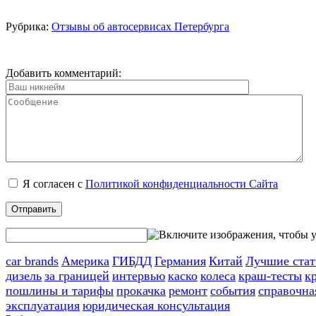
Рубрика:
Отзывы об автосервисах Петербурга
Добавить комментарий:
Я согласен с
Политикой конфиденциальности Сайта
car brands
Америка
ГИБДД
Германия
Китай
Лучшие стат
дизель
за границей
интервью
каско
колеса
краш-тесты
к
пошлины и тарифы
прокачка
ремонт
события
справочна
эксплуатация
юридическая консультация