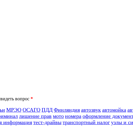
*
ьи
МРЭО
ОСАГО
ПДД
Финляндия
автозвук
автомойка
ав
риминал
лишение прав
мото
номера
оформление докумен
я информация
тест-драйвы
транспортный налог
узлы и с