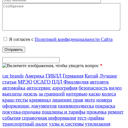
Я согласен с
Политикой конфиденциальности Сайта
*
car brands
Америка
ГИБДД
Германия
Китай
Лучшие
статьи
МРЭО
ОСАГО
ПДД
Финляндия
автозвук
автомойка
автосервис
аэрография
безопасность
видео
выплаты
дизель
за границей
интервью
каско
колеса
краш-тесты
криминал
лишение прав
мото
номера
оформление документов
пневмоподвеска
покраска
покупка-продажа
пошлины и тарифы
прокачка
ремонт
события
справочная информация
тест-драйвы
транспортный налог
узлы и системы
утилизация