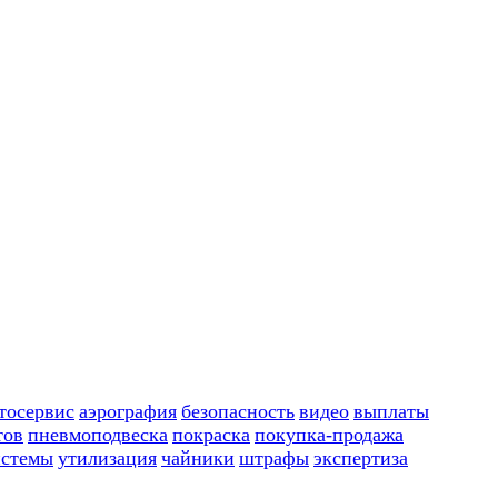
тосервис
аэрография
безопасность
видео
выплаты
тов
пневмоподвеска
покраска
покупка-продажа
истемы
утилизация
чайники
штрафы
экспертиза