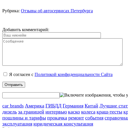
Рубрика:
Отзывы об автосервисах Петербурга
Добавить комментарий:
Я согласен с
Политикой конфиденциальности Сайта
car brands
Америка
ГИБДД
Германия
Китай
Лучшие стат
дизель
за границей
интервью
каско
колеса
краш-тесты
к
пошлины и тарифы
прокачка
ремонт
события
справочна
эксплуатация
юридическая консультация