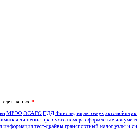
*
ьи
МРЭО
ОСАГО
ПДД
Финляндия
автозвук
автомойка
ав
риминал
лишение прав
мото
номера
оформление докумен
я информация
тест-драйвы
транспортный налог
узлы и с