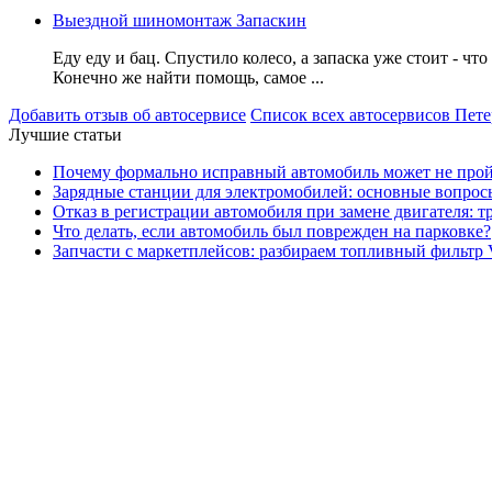
Выездной шиномонтаж Запаскин
Еду еду и бац. Спустило колесо, а запаска уже стоит - что
Конечно же найти помощь, самое ...
Добавить отзыв об автосервисе
Список всех автосервисов Пете
Лучшие статьи
Почему формально исправный автомобиль может не про
Зарядные станции для электромобилей: основные вопрос
Отказ в регистрации автомобиля при замене двигателя: 
Что делать, если автомобиль был поврежден на парковке?
Запчасти с маркетплейсов: разбираем топливный фильтр 