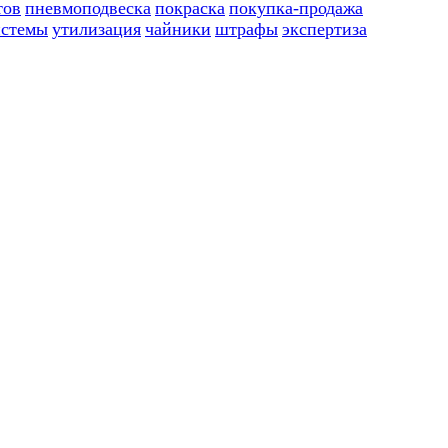
тов
пневмоподвеска
покраска
покупка-продажа
истемы
утилизация
чайники
штрафы
экспертиза