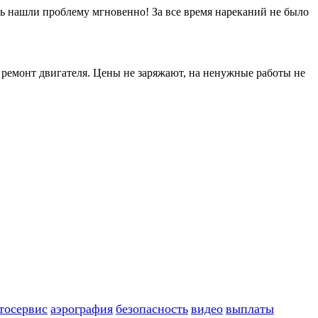
десь нашли проблему мгновенно! За все время нареканий не было
и ремонт двигателя. Цены не заряжают, на ненужные работы не
тосервис
аэрография
безопасность
видео
выплаты