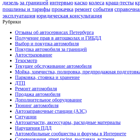
дизель
за границей
интервью
каско
колеса
краш-тесты
к
пошлины и тарифы
прокачка
ремонт
события
справочна
эксплуатация
юридическая консультация
Рубрики
Отзывы об автосервисах Петербурга
Получение прав в автошколах и ГИБДД
Выбор и покупка автомобиля
Покупка автомобиля за границей
Автострахование
Техосмотр
Текущее обслуживание автомобиля
Мойка, химчистка, полировка, предпродажная подготовк
Парковка, стоянка и хранение
ДТП
Ремонт автомобиля
Продажа автомобиля
Дополнительное оборудование
Тюнинг автомобиля
Автозаправочные станции (АЗС)
Ситуации
Автозапчасти, аксессуары, расходные материалы
Нарушения ПДД
Автомобильные сообщества и форумы в Интернете
Соревнования, street racing, выставки, встречи