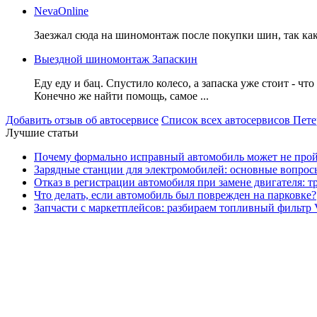
NevaOnline
Заезжал сюда на шиномонтаж после покупки шин, так как п
Выездной шиномонтаж Запаскин
Еду еду и бац. Спустило колесо, а запаска уже стоит - что
Конечно же найти помощь, самое ...
Добавить отзыв об автосервисе
Список всех автосервисов Пете
Лучшие статьи
Почему формально исправный автомобиль может не про
Зарядные станции для электромобилей: основные вопрос
Отказ в регистрации автомобиля при замене двигателя: 
Что делать, если автомобиль был поврежден на парковке?
Запчасти с маркетплейсов: разбираем топливный фильтр 