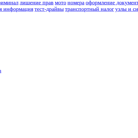
риминал
лишение прав
мото
номера
оформление докумен
я информация
тест-драйвы
транспортный налог
узлы и с
а