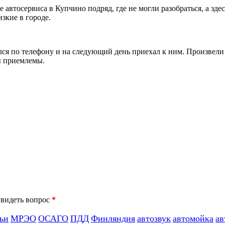
е автосервиса в Купчино подряд, где не могли разобраться, а з
зкие в городе.
сался по телефону и на следующий день приехал к ним. Произвел
ны приемлемы.
*
ьи
МРЭО
ОСАГО
ПДД
Финляндия
автозвук
автомойка
ав