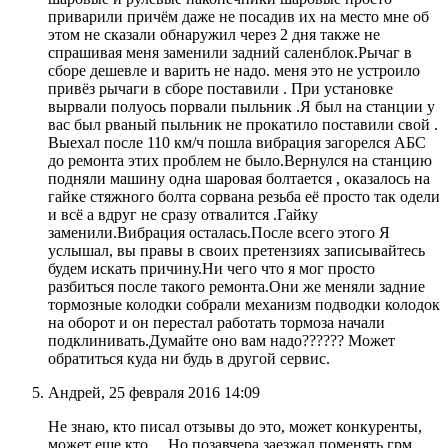
приварили причём даже не посадив их на место мне об
этом не сказали обнаружил через 2 дня также не
спрашивая меня заменили задний саленблок.Рычаг в
сборе дешевле и варить не надо. меня это не устроило
привёз рычаги в сборе поставили . При установке
вырвали полуось порвали пыльник .Я был на станции у
вас был рваный пыльник не прокатило поставили свой .
Выехал после 110 км/ч пошла вибрация загорелся АБС
до ремонта этих проблем не было.Вернулся на станцию
подняли машину одна шаровая болтается , оказалось на
гайке стяжного болта сорвана резьба её просто так одели
и всё а вдруг не сразу отвалится .Гайку
заменили.Вибрация осталась.После всего этого Я
услышал, вы правы в своих претензиях записывайтесь
будем искать причину.Ни чего что я мог просто
разбиться после такого ремонта.Они же меняли задние
тормозные колодки собрали механизм подводки колодок
на оборот и он перестал работать тормоза начали
подклинивать.Думайте оно вам надо?????? Может
обратиться куда ни будь в другой сервис.
Андрей, 25 февраля 2016 14:09
Не знаю, кто писал отзывы до это, может конкуренты,
может еще кто… Но позавчера заезжал поменять грм,