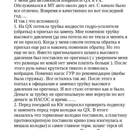
У меня два автомобиля Инфинити QX и FX.
Обслуживался в МТ авто около двух лет. С начало было
все отлично. Вовремя и качественно но вот последний
год….
И так ( что вспомнил):
1. На QX потекла трубка жидкости гидро-усилителя
(обратка) я приехал на замену. Мне поменяли трубку
высокого давления (да она потела но не текла и менять я
ее не просил). Когда у меня совсем потекла обратка я
приехал еще раз и наконец поменяли обратку. Но это
еще не все. Вместо оригинального шланга высокого
давления был поставлен не оригинал ( с уверением меня
что разницы не кокой нет зачем платить больше ). После
этого руль начал крутиться тяжело и появилась
вибрация. Поменял насос ГУР по рекомнедации (якобы
была стружка) . Все осталось так же. После этого я
поехал к официалам и заменил трубку высокого
давления на оригинал. И все стало отлично как и было.
Деньги за трубку не оригинальную мне вернули но вот
деньги за НАСОС и время……
2. Перед поездкой на Юг попросил проверить подвеску
и заменить перед торм колодки на QX. В итоге
оказалось что тормозные колодки поставили, а пластину
противоскрипную поставили криво (она изогнулась и
мешала колодке) и самое главное торм. шланг терся об