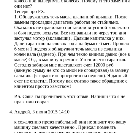
колесо при вывернутых колесах. Почему Я это заметил а
они нет?
Теперь про FX.
1. Обнаружилась течь масла клапанной крышки. После
замены прокладки двигатель работал не стабильно.
Оказалось не правильно поставили впускной коллектор
и был подсос воздуха. Все исправили но через три дня
застучал мотор (вкладыши) . Дальше капиталка у них.
Дали гарантию на словах год а на бумаге 6 мес. Прошло
6 мес и 1 неделя я обнаружил течь масла из сальника
колен вала (заднего). При чем текло видимо давно (все в
масле) Отдав машину в ремонт. Уточнив что гарантия.
Сегодня забирая мне выставляют счет 12000 руб
(данную сумму не кто со мной не оговаривал) за замену
сальника (я гарантию просрочил на неделю). Я данный
счет не оплатил. Потому как считаю такое обращение с
клиентом просто хамством!
P.S. Саша ты прочитаешь этот отзыв. Напиши что я не
прав. или соврал.
Андрей, 3 июня 2015 14:10
к сожалению презентабельный вид не значит что вашу
машину сделают качественно . Приехал поменять
шаровые и рулевые наконечники шаровые просто