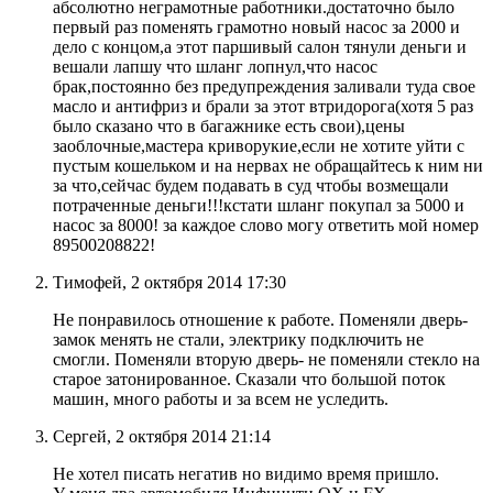
абсолютно неграмотные работники.достаточно было
первый раз поменять грамотно новый насос за 2000 и
дело с концом,а этот паршивый салон тянули деньги и
вешали лапшу что шланг лопнул,что насос
брак,постоянно без предупреждения заливали туда свое
масло и антифриз и брали за этот втридорога(хотя 5 раз
было сказано что в багажнике есть свои),цены
заоблочные,мастера криворукие,если не хотите уйти с
пустым кошельком и на нервах не обращайтесь к ним ни
за что,сейчас будем подавать в суд чтобы возмещали
потраченные деньги!!!кстати шланг покупал за 5000 и
насос за 8000! за каждое слово могу ответить мой номер
89500208822!
Тимофей, 2 октября 2014 17:30
Не понравилось отношение к работе. Поменяли дверь-
замок менять не стали, электрику подключить не
смогли. Поменяли вторую дверь- не поменяли стекло на
старое затонированное. Сказали что большой поток
машин, много работы и за всем не уследить.
Сергей, 2 октября 2014 21:14
Не хотел писать негатив но видимо время пришло.