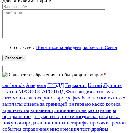
Добавить комментарий:
Я согласен с
Политикой конфиденциальности Сайта
*
car brands
Америка
ГИБДД
Германия
Китай
Лучшие
статьи
МРЭО
ОСАГО
ПДД
Финляндия
автозвук
автомойка
автосервис
аэрография
безопасность
видео
выплаты
дизель
за границей
интервью
каско
колеса
краш-тесты
криминал
лишение прав
мото
номера
оформление документов
пневмоподвеска
покраска
покупка-продажа
пошлины и тарифы
прокачка
ремонт
события
справочная информация
тест-драйвы