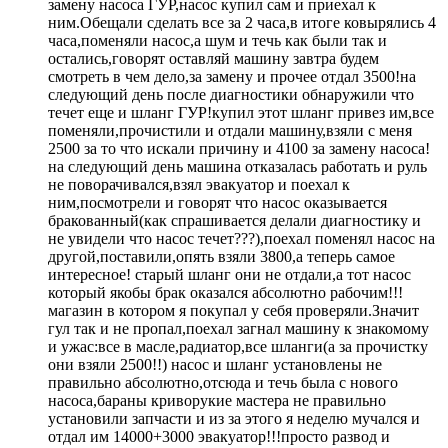
замену насоса ГУР,насос купил сам и приехал к
ним.Обещали сделать все за 2 часа,в итоге ковырялись 4
часа,поменяли насос,а шум и течь как были так и
остались,говорят оставляй машину завтра будем
смотреть в чем дело,за замену и прочее отдал 3500!на
следующий день после диагностики обнаружили что
течет еще и шланг ГУР!купил этот шланг привез им,все
поменяли,прочистили и отдали машину,взяли с меня
2500 за то что искали причину и 4100 за замену насоса!
на следующий день машина отказалась работать и руль
не поворачивался,взял эвакуатор и поехал к
ним,посмотрели и говорят что насос оказывается
бракованный(как спрашивается делали диагностику и
не увидели что насос течет???),поехал поменял насос на
другой,поставили,опять взяли 3800,а теперь самое
интересное! старый шланг они не отдали,а тот насос
который якобы брак оказался абсолютно рабочим!!!
магазин в котором я покупал у себя проверяли.Значит
гул так и не пропал,поехал загнал машину к знакомому
и ужас:все в масле,радиатор,все шланги(а за прочистку
они взяли 2500!!) насос и шланг установлены не
правильно абсолютно,отсюда и течь была с нового
насоса,бараны криворукие мастера не правильно
установили запчасти и из за этого я неделю мучался и
отдал им 14000+3000 эвакуатор!!!просто развод и