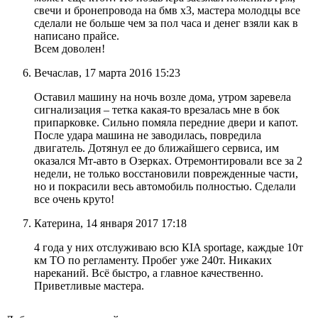
свечи и бронепровода на бмв х3, мастера молодцы все
сделали не больше чем за пол часа и денег взяли как в
написано прайсе.
Всем доволен!
Вечаслав, 17 марта 2016 15:23
Оставил машину на ночь возле дома, утром заревела
сигнализация – тетка какая-то врезалась мне в бок
припарковке. Сильно помяла передние двери и капот.
После удара машина не заводилась, повредила
двигатель. Дотянул ее до ближайшего сервиса, им
оказался Мт-авто в Озерках. Отремонтировали все за 2
недели, не только восстановили поврежденные части,
но и покрасили весь автомобиль полностью. Сделали
все очень круто!
Катерина, 14 января 2017 17:18
4 года у них отслуживаю всю КIA sportage, каждые 10т
км ТО по регламенту. Пробег уже 240т. Никаких
нареканий. Всё быстро, а главное качественно.
Приветливые мастера.