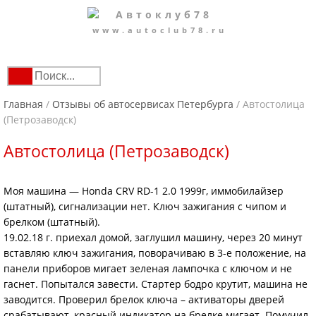
www.autoclub78.ru
Главная
/
Отзывы об автосервисах Петербурга
/
Автостолица
(Петрозаводск)
Автостолица (Петрозаводск)
Моя машина — Honda CRV RD-1 2.0 1999г, иммобилайзер
(штатный), сигнализации нет. Ключ зажигания с чипом и
брелком (штатный).
19.02.18 г. приехал домой, заглушил машину, через 20 минут
вставляю ключ зажигания, поворачиваю в 3-е положение, на
панели приборов мигает зеленая лампочка с ключом и не
гаснет. Попытался завести. Стартер бодро крутит, машина не
заводится. Проверил брелок ключа – активаторы дверей
срабатывают, красный индикатор на брелке мигает. Помучил