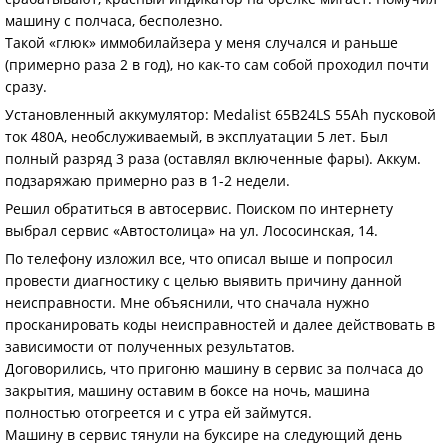
машину с полчаса, бесполезно.
Такой «глюк» иммобилайзера у меня случался и раньше
(примерно раза 2 в год), но как-то сам собой проходил почти
сразу.
Установленный аккумулятор: Medalist 65B24LS 55Ah пусковой
ток 480А, необслуживаемый, в эксплуатации 5 лет. Был
полный разряд 3 раза (оставлял включенные фары). Аккум.
подзаряжаю примерно раз в 1-2 недели.
Решил обратиться в автосервис. Поиском по интернету
выбрал сервис «Автостолица» на ул. Лососинская, 14.
По телефону изложил все, что описал выше и попросил
провести диагностику с целью выявить причину данной
неисправности. Мне объяснили, что сначала нужно
просканировать коды неисправностей и далее действовать в
зависимости от полученных результатов.
Договорились, что пригоню машину в сервис за полчаса до
закрытия, машину оставим в боксе на ночь, машина
полностью отогреется и с утра ей займутся.
Машину в сервис тянули на буксире на следующий день