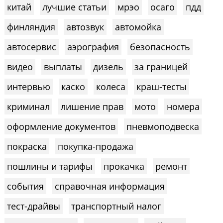
китай
лучшие статьи
мрэо
осаго
пдд
финляндия
автозвук
автомойка
автосервис
аэрография
безопасность
видео
выплаты
дизель
за границей
интервью
каско
колеса
краш-тесты
криминал
лишение прав
мото
номера
оформление документов
пневмоподвеска
покраска
покупка-продажа
пошлины и тарифы
прокачка
ремонт
события
справочная информация
тест-драйвы
транспортный налог