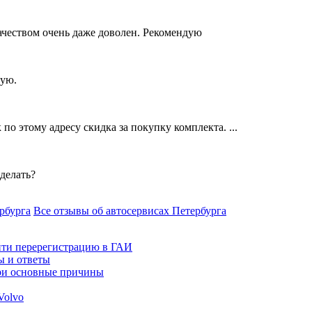
Качеством очень даже доволен. Рекомендую
тую.
о этому адресу скидка за покупку комплекта. ...
 делать?
рбурга
Все отзывы об автосервисах Петербурга
йти перерегистрацию в ГАИ
ы и ответы
три основные причины
Volvo