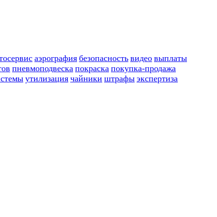
тосервис
аэрография
безопасность
видео
выплаты
тов
пневмоподвеска
покраска
покупка-продажа
истемы
утилизация
чайники
штрафы
экспертиза