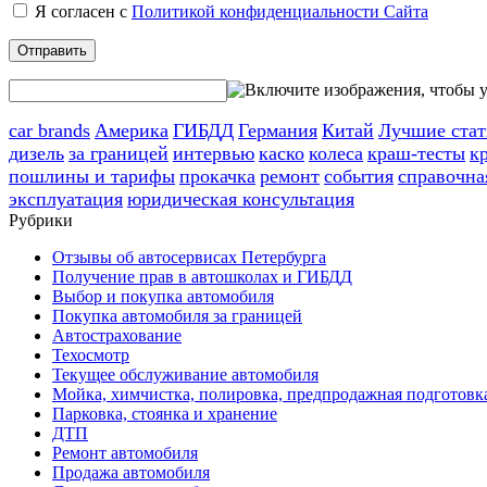
Я согласен с
Политикой конфиденциальности Сайта
car brands
Америка
ГИБДД
Германия
Китай
Лучшие стат
дизель
за границей
интервью
каско
колеса
краш-тесты
к
пошлины и тарифы
прокачка
ремонт
события
справочна
эксплуатация
юридическая консультация
Рубрики
Отзывы об автосервисах Петербурга
Получение прав в автошколах и ГИБДД
Выбор и покупка автомобиля
Покупка автомобиля за границей
Автострахование
Техосмотр
Текущее обслуживание автомобиля
Мойка, химчистка, полировка, предпродажная подготовк
Парковка, стоянка и хранение
ДТП
Ремонт автомобиля
Продажа автомобиля