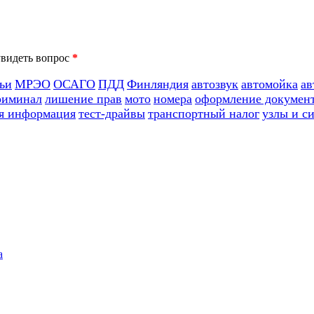
*
ьи
МРЭО
ОСАГО
ПДД
Финляндия
автозвук
автомойка
ав
риминал
лишение прав
мото
номера
оформление докумен
я информация
тест-драйвы
транспортный налог
узлы и с
а