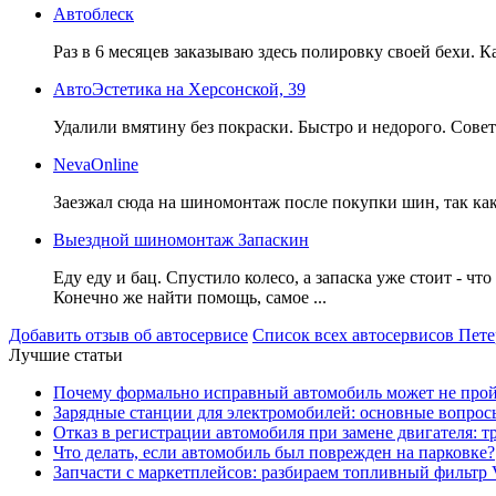
Автоблеск
Раз в 6 месяцев заказываю здесь полировку своей бехи. 
АвтоЭстетика на Херсонской, 39
Удалили вмятину без покраски. Быстро и недорого. Сове
NevaOnline
Заезжал сюда на шиномонтаж после покупки шин, так как п
Выездной шиномонтаж Запаскин
Еду еду и бац. Спустило колесо, а запаска уже стоит - что
Конечно же найти помощь, самое ...
Добавить отзыв об автосервисе
Список всех автосервисов Пете
Лучшие статьи
Почему формально исправный автомобиль может не про
Зарядные станции для электромобилей: основные вопрос
Отказ в регистрации автомобиля при замене двигателя: 
Что делать, если автомобиль был поврежден на парковке?
Запчасти с маркетплейсов: разбираем топливный фильтр 