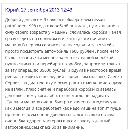
Юрий, 27 сентября 2013 12:43
Добрый день всем.Я являюсь обладателем nissan
pathfinder 1998 года с коробкой автомат , ну и конечно в
силу своего возраста у машины сломалась коробка.Начал
сразу ездить по сервисам и искать где же починить
машину.В первом сервисе с меня содрали за то чтобы
просто посмотреть автомобиль 1600 рублей , после чего
было сказано , что мы не знаем что с вашей коробкой ,
нужно снимать и перебирать коробку , запросили только
за эту операцию 35000 рублей .Подумав некоторое время
решил съездить в последний сервис , им оказался Саенко-
Сервис , за диагностику и осмотр авто с меня ничего даже
не взяли , плюс снятие и переборка коробки оказалась
дешевле , чем у кого либо,что не могло не радовать
.Сделали машину очень быстро и качественно,езжу уже
как 3 месяца и все работает как надо,машина топит пуще
прежнего ,всем очень доволен остался ,в связи с этим
очень благодарен мастерам и всем советую данный
автосервис.Всем спасибо за внимание.