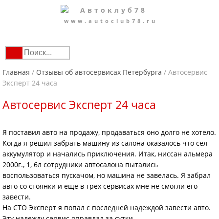
www.autoclub78.ru
Главная
/
Отзывы об автосервисах Петербурга
/
Автосервис
Эксперт 24 часа
Автосервис Эксперт 24 часа
Я поставил авто на продажу, продаваться оно долго не хотело.
Когда я решил забрать машину из салона оказалось что сел
аккумулятор и начались приключения. Итак, ниссан альмера
2000г., 1, 6л сотрудники автосалона пытались
воспользоваться пускачом, но машина не завелась. Я забрал
авто со стоянки и еще в трех сервисах мне не смогли его
завести.
На СТО Эксперт я попал с последней надеждой завести авто.
Эту надежду сервис оправдал за сутки.