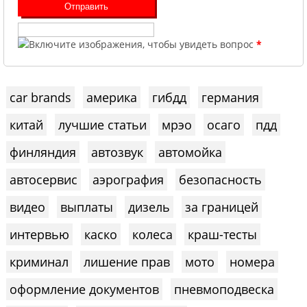
*
car brands
америка
гибдд
германия
китай
лучшие статьи
мрэо
осаго
пдд
финляндия
автозвук
автомойка
автосервис
аэрография
безопасность
видео
выплаты
дизель
за границей
интервью
каско
колеса
краш-тесты
криминал
лишение прав
мото
номера
оформление документов
пневмоподвеска