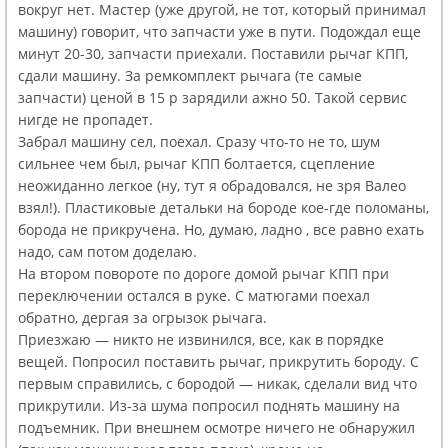
вокруг нет. Мастер (уже другой, не тот, который принимал
машину) говорит, что запчасти уже в пути. Подождал еще
минут 20-30, запчасти приехали. Поставили рычаг КПП,
сдали машину. За ремкомплект рычага (те самые
запчасти) ценой в 15 р зарядили ажно 50. Такой сервис
нигде не пропадет.
Забрал машину сел, поехал. Сразу что-то не то, шум
сильнее чем был, рычаг КПП болтается, сцепление
неожиданно легкое (ну, тут я обрадовался, не зря Валео
взял!). Пластиковые детальки на бороде кое-где поломаны,
борода не прикручена. Но, думаю, ладно , все равно ехать
надо, сам потом доделаю.
На втором повороте по дороге домой рычаг КПП при
переключении остался в руке. С матюгами поехал
обратно, дергая за огрызок рычага.
Приезжаю — никто не извинился, все, как в порядке
вещей. Попросил поставить рычаг, прикрутить бороду. С
первым справились, с бородой — никак, сделали вид что
прикрутили. Из-за шума попросил поднять машину на
подъемник. При внешнем осмотре ничего не обнаружил