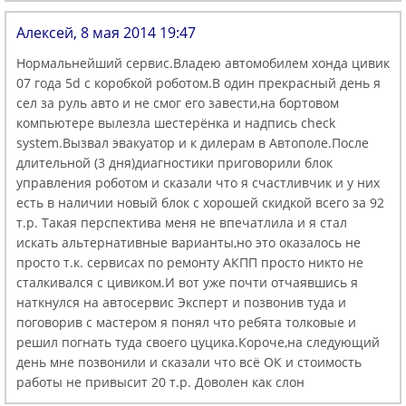
Алексей, 8 мая 2014 19:47
Нормальнейший сервис.Владею автомобилем хонда цивик
07 года 5d с коробкой роботом.В один прекрасный день я
сел за руль авто и не смог его завести,на бортовом
компьютере вылезла шестерёнка и надпись check
system.Вызвал эвакуатор и к дилерам в Автополе.После
длительной (3 дня)диагностики приговорили блок
управления роботом и сказали что я счастливчик и у них
есть в наличии новый блок с хорошей скидкой всего за 92
т.р. Такая перспектива меня не впечатлила и я стал
искать альтернативные варианты,но это оказалось не
просто т.к. сервисах по ремонту АКПП просто никто не
сталкивался с цивиком.И вот уже почти отчаявшись я
наткнулся на автосервис Эксперт и позвонив туда и
поговорив с мастером я понял что ребята толковые и
решил погнать туда своего цуцика.Короче,на следующий
день мне позвонили и сказали что всё ОК и стоимость
работы не привысит 20 т.р. Доволен как слон