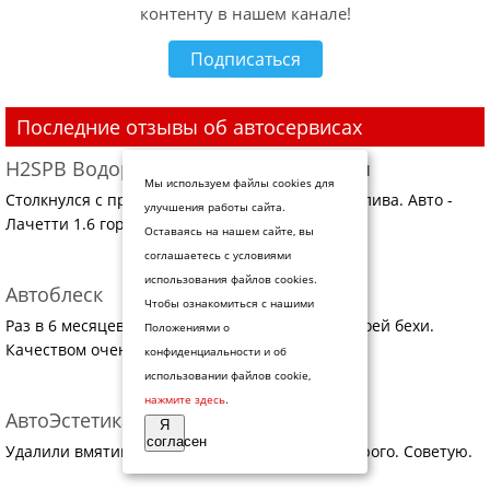
контенту в нашем канале!
Подписаться
Последние отзывы об автосервисах
H2SPB Водородная очистка двигателя
Мы используем файлы cookies для
Столкнулся с проблемой большого расхода топлива. Авто -
улучшения работы сайта.
Лачетти 1.6 город 12.5 трасса вообще не ...
Оставаясь на нашем сайте, вы
соглашаетесь с условиями
использования файлов cookies.
Автоблеск
Чтобы ознакомиться с нашими
Раз в 6 месяцев заказываю здесь полировку своей бехи.
Положениями о
Качеством очень даже доволен. Рекомендую
конфиденциальности и об
использовании файлов cookie,
нажмите здесь
.
АвтоЭстетика на Херсонской, 39
Я
согласен
Удалили вмятину без покраски. Быстро и недорого. Советую.