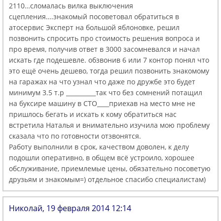
2110…сломалась вилка выключения
сцепления….знакомый посоветовал обратиться в
атосервис Эксперт на большой яблоновке, решил
позвонить спросить про стоимость решения вопроса и
про время, получив ответ в 3000 засомневался и начал
искать где подешевле. обзвонив 6 или 7 контор понял что
это ещё очень дешево, тогда решил позвонить знакомому
на гаражах на что узнал что даже по дружбе это будет
минимум 3.5 т.р __________так что без сомнений потащил
на буксире машину в СТО____приехав на место мне не
пришлось бегать и искать к кому обратиться нас
встретила Наталья и внимательно изучила мою проблему
сказала что по готовности отзвонятся.
Работу выполнили в срок, качеством доволен, к делу
подошли оперативно, в общем всё устроило, хорошее
обслуживание, приемлемые цены, обязательно посоветую
друзьям и знакомым=) отдельное спасибо специалистам)
Николай, 19 февраля 2014 12:14