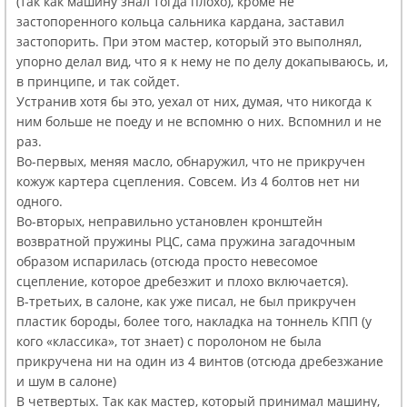
(так как машину знал тогда плохо), кроме не
застопоренного кольца сальника кардана, заставил
застопорить. При этом мастер, который это выполнял,
упорно делал вид, что я к нему не по делу докапываюсь, и,
в принципе, и так сойдет.
Устранив хотя бы это, уехал от них, думая, что никогда к
ним больше не поеду и не вспомню о них. Вспомнил и не
раз.
Во-первых, меняя масло, обнаружил, что не прикручен
кожуж картера сцепления. Совсем. Из 4 болтов нет ни
одного.
Во-вторых, неправильно установлен кронштейн
возвратной пружины РЦС, сама пружина загадочным
образом испарилась (отсюда просто невесомое
сцепление, которое дребезжит и плохо включается).
В-третьих, в салоне, как уже писал, не был прикручен
пластик бороды, более того, накладка на тоннель КПП (у
кого «классика», тот знает) с поролоном не была
прикручена ни на один из 4 винтов (отсюда дребезжание
и шум в салоне)
В четвертых. Так как мастер, который принимал машину,