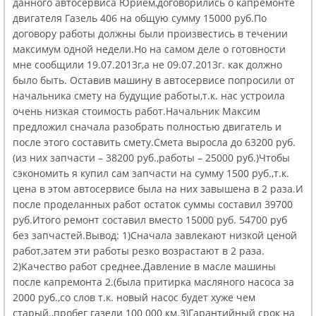
данного автосервиса Юрием,договорились о капремонте
двигателя Газель 406 на общую сумму 15000 руб.По
договору работы должны были произвестись в течении
максимум одной недели.Но на самом деле о готовности
мне сообщили 19.07.2013г,а не 09.07.2013г. как должно
было быть. Оставив машину в автосервисе попросили от
начальника смету на будущие работы,т.к. нас устроила
очень низкая стоимость работ.Начальник Максим
предложил сначала разобрать полностью двигатель и
после этого составить смету.Смета выросла до 63200 руб.
(из них запчасти – 38200 руб.,работы – 25000 руб.)Чтобы
сэкономить я купил сам запчасти на сумму 1500 руб.,т.к.
цена в этом автосервисе была на них завышена в 2 раза.И
после проделанных работ остаток суммы составил 39700
руб.Итого ремонт составил вместо 15000 руб. 54700 руб
без запчастей.Вывод: 1)Сначала завлекают низкой ценой
работ,затем эти работы резко возрастают в 2 раза.
2)Качество работ среднее.Давление в масле машины
после капремонта 2.(была притирка масляного насоса за
2000 руб.,со слов т.к. новый насос будет хуже чем
старый.,пробег газели 100 000 км.3)Гарантийный срок на