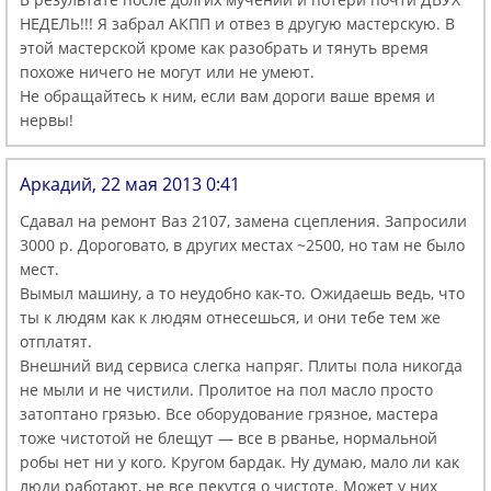
НЕДЕЛЬ!!! Я забрал АКПП и отвез в другую мастерскую. В
этой мастерской кроме как разобрать и тянуть время
похоже ничего не могут или не умеют.
Не обращайтесь к ним, если вам дороги ваше время и
нервы!
Аркадий, 22 мая 2013 0:41
Сдавал на ремонт Ваз 2107, замена сцепления. Запросили
3000 р. Дороговато, в других местах ~2500, но там не было
мест.
Вымыл машину, а то неудобно как-то. Ожидаешь ведь, что
ты к людям как к людям отнесешься, и они тебе тем же
отплатят.
Внешний вид сервиса слегка напряг. Плиты пола никогда
не мыли и не чистили. Пролитое на пол масло просто
затоптано грязью. Все оборудование грязное, мастера
тоже чистотой не блещут — все в рванье, нормальной
робы нет ни у кого. Кругом бардак. Ну думаю, мало ли как
люди работают, не все пекутся о чистоте. Может у них