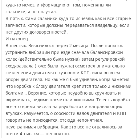
куда-то исчез, информацию от том, поменяны ли
сальники, я не получил.
В-пятых. Сами сальники куда-то исчезли, как и все старые
запчасти, которые должны передаваться владельцу, если
нет других договоренностей.
И наконец…
В-шестых. Выяснилось через 2 месяца. После попыток
устранить вибрации при езде сначала балансировкой
колес (действительно была нужна), затем регулировкой
сход-развала (тоже была нужна) осмотрел внимательно
сочленения двигателя с кузовом и КПП, виня во всем
опоры двигателя. Но как же я был удивлен, когда заметил,
что коробка к блоку двигателя крепится только 2 нижними
болтами… Верхние, которые неудобно выкручивать и
вкручивать, видимо посчитали лишними. То есть коробка
все это время висела на двух болтах и направляющих
втулках. Разумеется, о соосности валов двигателя и КПП
говорить не приходится, отсюда непонятная,
неустранимая вибрация. Как это все не отвалилось за
почти 4 тыс. км — непонятно.