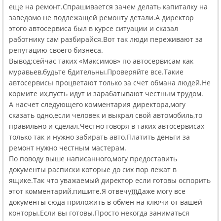
еще на ремонт.Спрашивается зачем делать капиталку на
заведомо не подлежащей ремонту детали.А директор
этого автосервиса был в курсе ситуации и сказал
работнику сам разбирайся.Вот так люди переживают за
репутацию своего бизнеса.
Вывод:сейчас таких «Максимов» по автосервисам как
муравьев,будьте бдительны.Проверяйте все.Такие
автосервисы процветают только за счет обмана людей.Не
кормите их,пусть идут и зарабатывают честным трудом.
А насчет следующего комментария директора,могу
сказать одно,если человек и выкрал свой автомобиль,то
правильно и сделал.Честно говоря в таких автосервисах
только так и нужно забирать авто.Платить деньги за
ремонт нужно честным мастерам.
По поводу выше написанного,могу предоставить
документы расписки которые до сих пор лежат в
ящике.Так что уважаемый директор если готовы оспорить
этот комментарий,пишите.Я отвечу)))Даже могу все
документы сюда приложить в обмен на ключи от вашей
конторы.Если вы готовы.Просто некогда заниматься