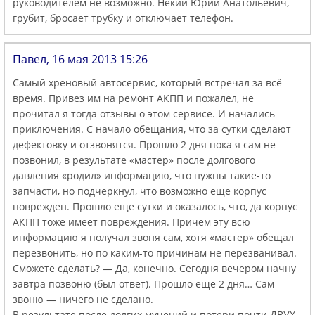
руководителем не возможно. Некий Юрий Анатольевич,
грубит, бросает трубку и отключает телефон.
Павел, 16 мая 2013 15:26
Самый хреновый автосервис, который встречал за всё
время. Привез им на ремонт АКПП и пожалел, не
прочитал я тогда отзывы о этом сервисе. И начались
приключения. С начало обещания, что за сутки сделают
дефектовку и отзвонятся. Прошло 2 дня пока я сам не
позвонил, в результате «мастер» после долгового
давления «родил» информацию, что нужны такие-то
запчасти, но подчеркнул, что возможно еще корпус
поврежден. Прошло еще сутки и оказалось, что, да корпус
АКПП тоже имеет повреждения. Причем эту всю
информацию я получал звоня сам, хотя «мастер» обещал
перезвонить, но по каким-то причинам не перезванивал.
Сможете сделать? — Да, конечно. Сегодня вечером начну
завтра позвоню (был ответ). Прошло еще 2 дня… Сам
звоню — ничего не сделано.
В результате после долгих мучений и потери почти ДВУХ