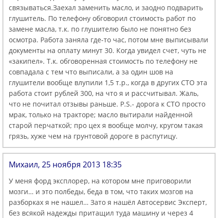
связываться.Заехал заменить масло, и заодно подварить
глушитель. По телефону обговорил стоимость работ по
замене масла, т.к. по глушителю было не понятно без
осмотра. Работа заняла где-то час, потом мне выписывали
документы на оплату минут 30. Когда увидел счет, чуть не
«закипел». Т.к. обговоренная стоимость по телефону не
совпадала с тем что выписали, а за один шов на
глушители вообще влупили 1,5 т.р., когда в других СТО эта
работа стоит рублей 300, на что я и рассчитывал. Жаль,
что не почитал отзывы раньше. P.S.- дорога к СТО просто
мрак, только на тракторе; масло вытирали найденной
старой перчаткой; про цех я вообще молчу, кругом такая
грязь, хуже чем на грунтовой дороге в распутицу.
Михаил, 25 ноября 2013 18:35
У меня форд эксплорер, на котором мне приговорили
мозги… и это полбеды, беда в том, что таких мозгов на
разборках я не нашел… Зато я нашёл Автосервис Эксперт,
без всякой надежды притащил туда машину и через 4