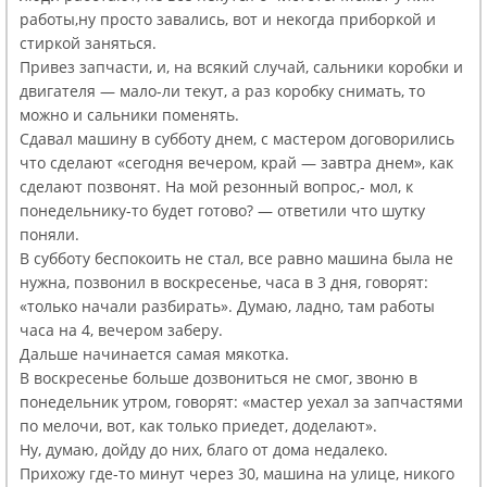
работы,ну просто завались, вот и некогда приборкой и
стиркой заняться.
Привез запчасти, и, на всякий случай, сальники коробки и
двигателя — мало-ли текут, а раз коробку снимать, то
можно и сальники поменять.
Сдавал машину в субботу днем, с мастером договорились
что сделают «сегодня вечером, край — завтра днем», как
сделают позвонят. На мой резонный вопрос,- мол, к
понедельнику-то будет готово? — ответили что шутку
поняли.
В субботу беспокоить не стал, все равно машина была не
нужна, позвонил в воскресенье, часа в 3 дня, говорят:
«только начали разбирать». Думаю, ладно, там работы
часа на 4, вечером заберу.
Дальше начинается самая мякотка.
В воскресенье больше дозвониться не смог, звоню в
понедельник утром, говорят: «мастер уехал за запчастями
по мелочи, вот, как только приедет, доделают».
Ну, думаю, дойду до них, благо от дома недалеко.
Прихожу где-то минут через 30, машина на улице, никого