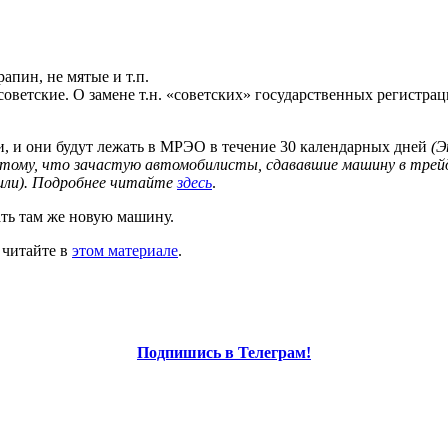
рапин, не мятые и т.п.
советские. О замене т.н. «советских» государственных регистра
и, и они будут лежать в МРЭО в течение 30 календарных дней
(Э
отому, что зачастую автомобилисты, сдававшие машину в трейд-
или). Подробнее читайте
здесь
.
ать там же новую машину.
 читайте в
этом материале
.
Подпишись в Телеграм!