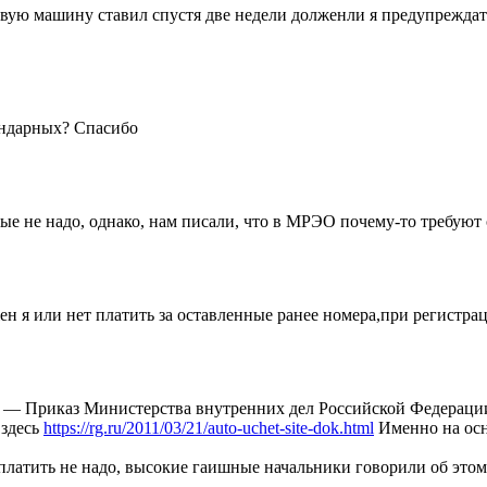
овую машину ставил спустя две недели долженли я предупреждат
ендарных? Спасибо
рые не надо, однако, нам писали, что в МРЭО почему-то требуют 
н я или нет платить за оставленные ранее номера,при регистр
 — Приказ Министерства внутренних дел Российской Федерации о
 здесь
https://rg.ru/2011/03/21/auto-uchet-site-dok.html
Именно на осн
 платить не надо, высокие гаишные начальники говорили об этом