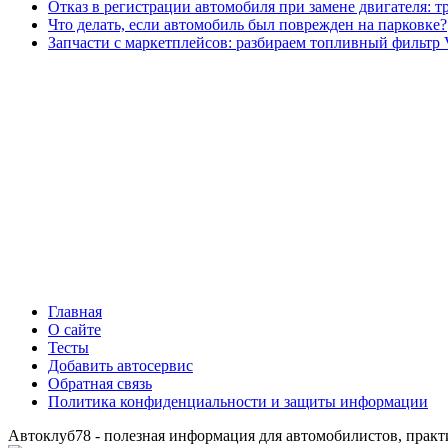
Отказ в регистрации автомобиля при замене двигателя: 
Что делать, если автомобиль был поврежден на парковке?
Запчасти с маркетплейсов: разбираем топливный фильтр 
Главная
О сайте
Тесты
Добавить автосервис
Обратная связь
Политика конфиденциальности и защиты информации
Автоклуб78 - полезная информация для автомобилистов, практ