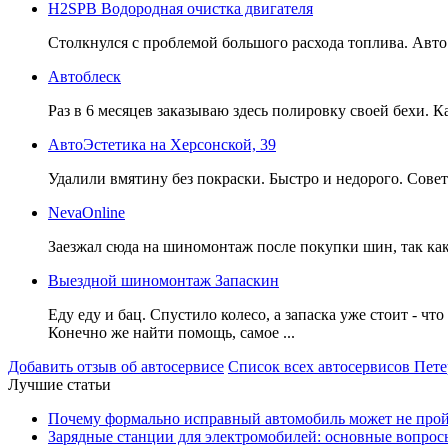
H2SPB Водородная очистка двигателя
Столкнулся с проблемой большого расхода топлива. Авто - 
Автоблеск
Раз в 6 месяцев заказываю здесь полировку своей бехи. 
АвтоЭстетика на Херсонской, 39
Удалили вмятину без покраски. Быстро и недорого. Сове
NevaOnline
Заезжал сюда на шиномонтаж после покупки шин, так как п
Выездной шиномонтаж Запаскин
Еду еду и бац. Спустило колесо, а запаска уже стоит - что
Конечно же найти помощь, самое ...
Добавить отзыв об автосервисе
Список всех автосервисов Пете
Лучшие статьи
Почему формально исправный автомобиль может не про
Зарядные станции для электромобилей: основные вопрос