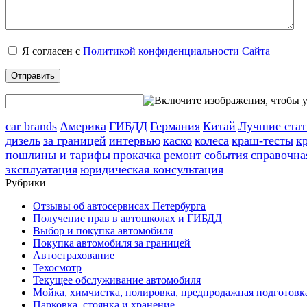
Я согласен с
Политикой конфиденциальности Сайта
car brands
Америка
ГИБДД
Германия
Китай
Лучшие стат
дизель
за границей
интервью
каско
колеса
краш-тесты
к
пошлины и тарифы
прокачка
ремонт
события
справочна
эксплуатация
юридическая консультация
Рубрики
Отзывы об автосервисах Петербурга
Получение прав в автошколах и ГИБДД
Выбор и покупка автомобиля
Покупка автомобиля за границей
Автострахование
Техосмотр
Текущее обслуживание автомобиля
Мойка, химчистка, полировка, предпродажная подготовк
Парковка, стоянка и хранение