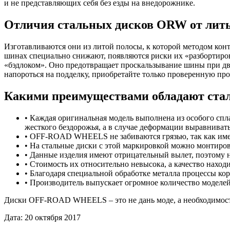
и не представляющих себя без езды на внедорожнике.
Отличия стальных дисков ORW от литы
Изготавливаются они из литой полосы, к которой методом кон
шинах специально снижают, появляются риски их «разбортир
«бэдлоком». Оно предотвращает проскальзывание шины при д
напороться на подделку, приобретайте только проверенную пр
Какими преимуществами обладают ст
• Каждая оригинальная модель выполнена из особого спл
жесткого бездорожья, а в случае деформации выравниват
• OFF-ROAD WHEELS не забиваются грязью, так как им
• На стальные диски с этой маркировкой можно монтиро
• Данные изделия имеют отрицательный вылет, поэтому 
• Стоимость их относительно невысока, а качество наход
• Благодаря специальной обработке металла процессы к
• Производитель выпускает огромное количество моделей
Диски OFF-ROAD WHEELS – это не дань моде, а необходимость,
Дата: 20 октября 2017