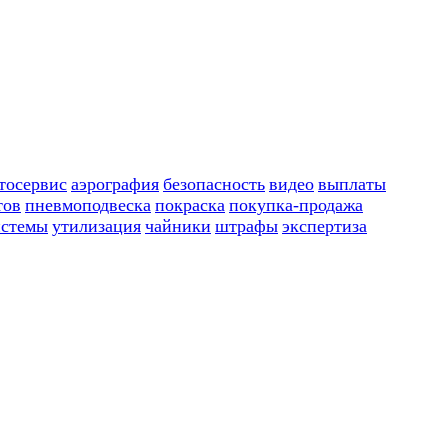
тосервис
аэрография
безопасность
видео
выплаты
тов
пневмоподвеска
покраска
покупка-продажа
истемы
утилизация
чайники
штрафы
экспертиза