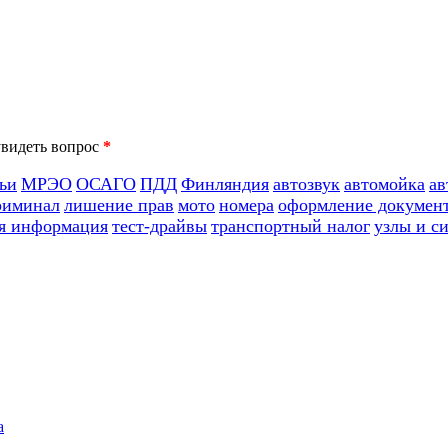
*
ьи
МРЭО
ОСАГО
ПДД
Финляндия
автозвук
автомойка
ав
риминал
лишение прав
мото
номера
оформление докумен
я информация
тест-драйвы
транспортный налог
узлы и с
а