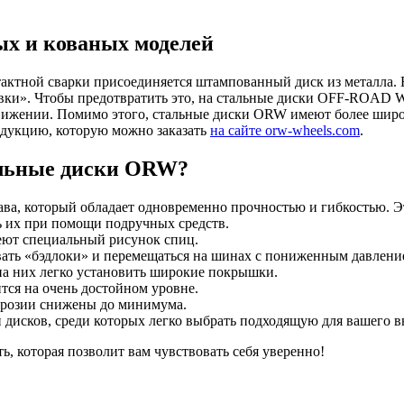
х и кованых моделей
тактной сварки присоединяется штампованный диск из металла. 
овки». Чтобы предотвратить это, на стальные диски OFF-ROAD
вижении. Помимо этого, стальные диски ORW имеют более шир
одукцию, которую можно заказать
на сайте orw-wheels.com
.
альные диски ORW?
ава, который обладает одновременно прочностью и гибкостью. Э
ь их при помощи подручных средств.
еют специальный рисунок спиц.
вать «бэдлоки» и перемещаться на шинах с пониженным давлени
на них легко установить широкие покрышки.
ится на очень достойном уровне.
оррозии снижены до минимума.
 дисков, среди которых легко выбрать подходящую для вашего 
 которая позволит вам чувствовать себя уверенно!