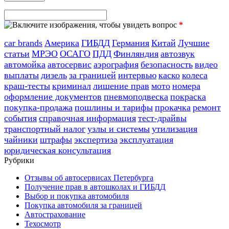
*
car brands
Америка
ГИБДД
Германия
Китай
Лучшие
статьи
МРЭО
ОСАГО
ПДД
Финляндия
автозвук
автомойка
автосервис
аэрография
безопасность
видео
выплаты
дизель
за границей
интервью
каско
колеса
краш-тесты
криминал
лишение прав
мото
номера
оформление документов
пневмоподвеска
покраска
покупка-продажа
пошлины и тарифы
прокачка
ремонт
события
справочная информация
тест-драйвы
транспортный налог
узлы и системы
утилизация
чайники
штрафы
экспертиза
эксплуатация
юридическая консультация
Рубрики
Отзывы об автосервисах Петербурга
Получение прав в автошколах и ГИБДД
Выбор и покупка автомобиля
Покупка автомобиля за границей
Автострахование
Техосмотр