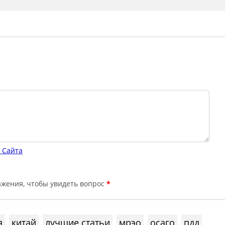
 Сайта
*
я
китай
лучшие статьи
мрэо
осаго
пдд