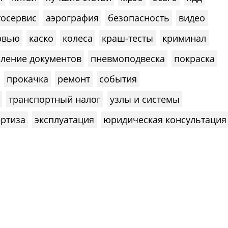
тосервис
аэрография
безопасность
видео
рвью
каско
колеса
краш-тесты
криминал
ление документов
пневмоподвеска
покраска
прокачка
ремонт
события
транспортный налог
узлы и системы
ертиза
эксплуатация
юридическая консультация