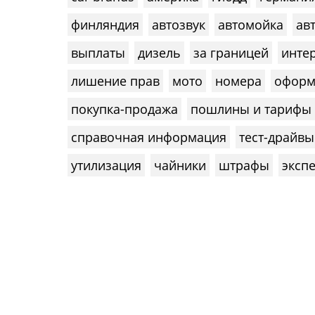
финляндия
автозвук
автомойка
ав
выплаты
дизель
за границей
инте
лишение прав
мото
номера
оформ
покупка-продажа
пошлины и тарифы
справочная информация
тест-драйвы
утилизация
чайники
штрафы
эксп